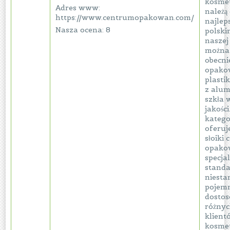
kosme
Adres www:
należą
https://www.centrumopakowan.com/
najlep
Nasza ocena: 8
polski
naszej
można 
obecn
opako
plasti
z alum
szkła 
jakości
katego
oferuj
słoiki 
opako
specja
stand
niest
pojemn
dosto
różnyc
klient
kosmet