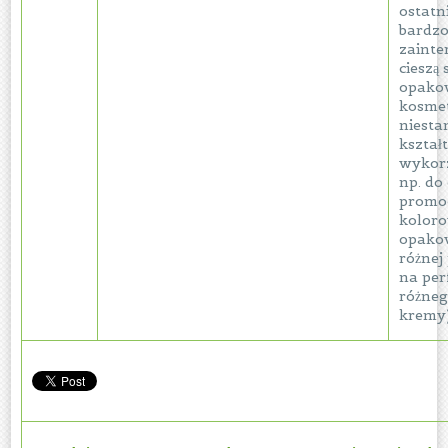
ostatn
bardz
zaint
cieszą 
opako
kosme
niest
kształ
wykor
np. do
promoc
kolor
opako
różnej
na per
różneg
kremy)