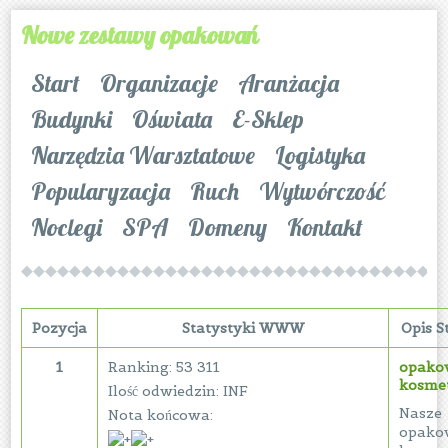
Nowe zestawy opakowań
Start
Organizacje
Aranżacja
Budynki
Oświata
E-Sklep
Narzędzia Warsztatowe
Logistyka
Popularyzacja
Ruch
Wytwórczość
Noclegi
SPA
Domeny
Kontakt
Pozycja
Statystyki WWW
Opis 
1
Ranking: 53 311
opako
kosme
Ilość odwiedzin: INF
Nasze
Nota końcowa:
opako