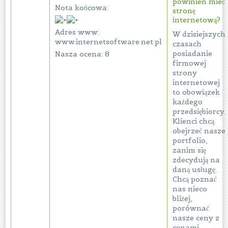
powinien mieć
Nota końcowa:
stronę
internetową?
Adres www:
W dzisiejszych
www.internetsoftware.net.pl
czasach
posiadanie
Nasza ocena: 8
firmowej
strony
internetowej
to obowiązek
każdego
przedsiębiorcy.
Klienci chcą
obejrzeć nasze
portfolio,
zanim się
zdecydują na
daną usługę.
Chcą poznać
nas nieco
bliżej,
porównać
nasze ceny z
cenami