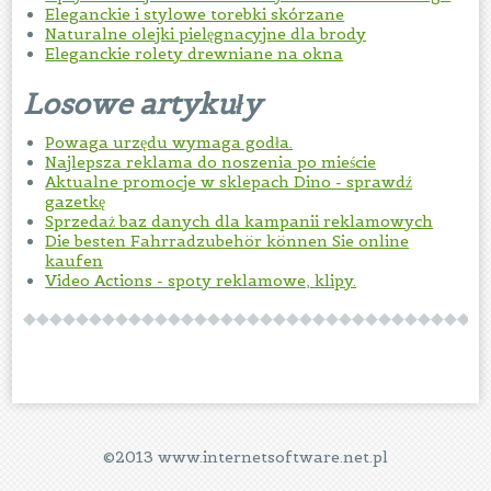
Eleganckie i stylowe torebki skórzane
Naturalne olejki pielęgnacyjne dla brody
Eleganckie rolety drewniane na okna
Losowe artykuły
Powaga urzędu wymaga godła.
Najlepsza reklama do noszenia po mieście
Aktualne promocje w sklepach Dino - sprawdź
gazetkę
Sprzedaż baz danych dla kampanii reklamowych
Die besten Fahrradzubehör können Sie online
kaufen
Video Actions - spoty reklamowe, klipy.
©2013 www.internetsoftware.net.pl