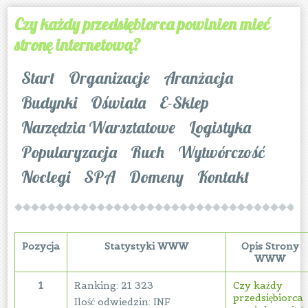
Czy każdy przedsiębiorca powinien mieć
stronę internetową?
Start
Organizacje
Aranżacja
Budynki
Oświata
E-Sklep
Narzędzia Warsztatowe
Logistyka
Popularyzacja
Ruch
Wytwórczość
Noclegi
SPA
Domeny
Kontakt
Pozycja
Statystyki WWW
Opis Strony
WWW
1
Ranking: 21 323
Czy każdy
przedsiębiorca
Ilość odwiedzin: INF