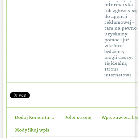
informatyka
lub zgłośmy się
do agencji
reklamowej -
tam na pewno
uzyskamy
pomoc i już
wkrótce
będziemy
mogli cieszyć
się idealną
stroną
internetową.
Dodaj Komentarz
Poleć stronę
Wpis zawiera bł
Modyfikuj wpis