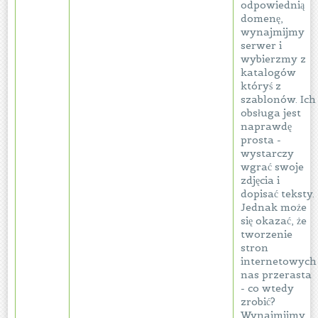
odpowiednią
domenę,
wynajmijmy
serwer i
wybierzmy z
katalogów
któryś z
szablonów. Ich
obsługa jest
naprawdę
prosta -
wystarczy
wgrać swoje
zdjęcia i
dopisać teksty.
Jednak może
się okazać, że
tworzenie
stron
internetowych
nas przerasta
- co wtedy
zrobić?
Wynajmijmy