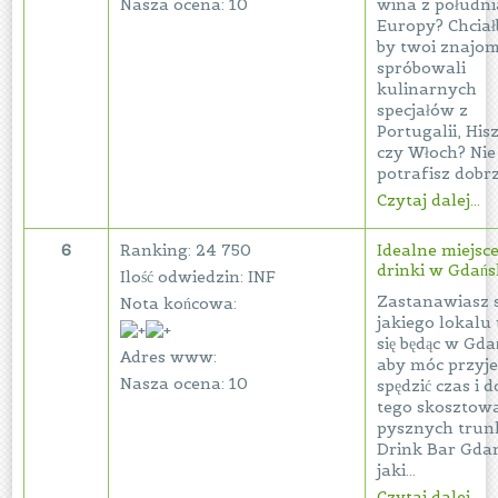
Nasza ocena: 10
wina z południ
Europy? Chciał
by twoi znajom
spróbowali
kulinarnych
specjałów z
Portugalii, His
czy Włoch? Nie
potrafisz dobrze
Czytaj dalej...
6
Ranking: 24 750
Idealne miejsc
drinki w Gdań
Ilość odwiedzin: INF
Zastanawiasz s
Nota końcowa:
jakiego lokalu
się będąc w Gda
Adres www:
aby móc przyj
Nasza ocena: 10
spędzić czas i d
tego skosztow
pysznych tru
Drink Bar Gda
jaki...
Czytaj dalej...