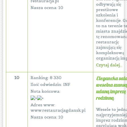
restauracja.pl
odbywają się
Nasza ocena: 10
prestiżowe
szkolenia i
konferencje. G
to na terenie t
miasta znajdz
tę renomowan
restaurację
zajmującą się
kompleksową
organizacją imp
Czytaj dalej...
10
Ranking: 8 330
Elegancka sal
weselna szansą
Ilość odwiedzin: INF
udaną imprezę
Nota końcowa:
rodzinną
Adres www:
Wesele to jedn
www.restauracjagdansk.pl
najprzyjemnie
Nasza ocena: 10
imprez rodzin
oscylująca wok