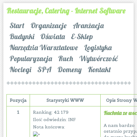
Restauracje, Catering - Internet Software
Start
Organizacje
Aranżacja
Budynki
Oświata
E-Sklep
Narzędzia Warsztatowe
Logistyka
Popularyzacja
Ruch
Wytwórczość
Noclegi
SPA
Domeny
Kontakt
Pozycja
Statystyki WWW
Opis Strony
1
Ranking: 42 179
Kuchnia ze ws
Ilość odwiedzin: INF
A nam bardzo
Nota końcowa:
ostatnio przyp