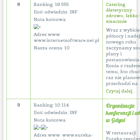
8
Ranking: 18 555
Catering
dietetyczny -
Ilość odwiedzin: INF
zdrowo, lekko 
Nota końcowa:
smacznie
Wraz z wybici
Adres www:
północy i nade
www.internetsoftware.net.pl
nowego roku
Nasza ocena: 10
zaczynamy sn
plany i
postanowienia
Konia z rzęde
temu, kto choc
raz nie planowa
przechodzi na..
Czytaj dalej...
9
Ranking: 10 114
Organizacja
konferencji i s
Ilość odwiedzin: INF
w Gdyni
Nota końcowa:
W restauracji
Adres www: www.eureka-
Eureka regula