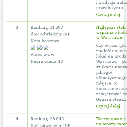
i tradycja nak
przedłużyć to...
Czytaj dalej...
3
Ranking: 31 350
Najlepsze steki
wspaniałe kokt
Ilość odwiedzin: INF
w Warszawie
Nota końcowa:
Czy wiecie, gdz
znaleźć najlep
Adres www:
lokal na urodz
Nasza ocena: 10
Warszawa - jeż
szukacie napr
jakiegoś
klimatycznego
miejsca, to
koniecznie mus
zawędrować d
Genesis steak,..
Czytaj dalej...
4
Ranking: 28 940
Zdecydowanie
najlepszy cate
Ilość odwiedzin: INF