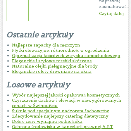
naprawdę
zasmakować...
Czytaj dalej...
Ostatnie artykuły
Najlepsze zapachy dla mężczyzn
Płytki elewacyjne: różnorodność w ogrodzeniu
Optymalizacja końcówek wtrysku samochodowego
Eleganckie i stylowe torebki skórzane
Naturalne olejki pielęgnacyjne dla brody
Eleganckie rolety drewniane na okna
Losowe artykuły
Wybór najlepszej jakości opakowań kosmetycznych
Czyszczenie dachów i elewacji w niewygórowanych
cenach w Świnoujściu
Suknie pod specjalnym nadzorem fachowców
Zdecydowanie najlepszy catering dietetyczny
Dobre ceny wynajmu podnośnika
Ochrona środowiska w kancelarii prawnej A-RT