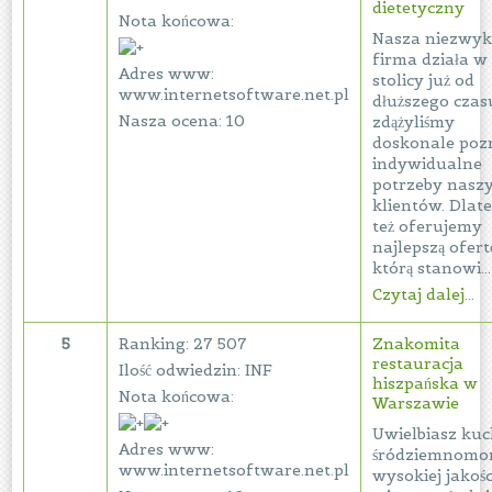
dietetyczny
Nota końcowa:
Nasza niezwyk
firma działa w
Adres www:
stolicy już od
www.internetsoftware.net.pl
dłuższego czasu
Nasza ocena: 10
zdążyliśmy
doskonale poz
indywidualne
potrzeby nasz
klientów. Dlat
też oferujemy
najlepszą ofert
którą stanowi...
Czytaj dalej...
5
Ranking: 27 507
Znakomita
restauracja
Ilość odwiedzin: INF
hiszpańska w
Nota końcowa:
Warszawie
Uwielbiasz kuc
Adres www:
śródziemnomor
www.internetsoftware.net.pl
wysokiej jakośc