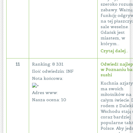
szeroko rozum
zabawy. Ważną
funkcję odgryw
na tej płaszczy
sale weselne.
Gdańsk jest
miastem, w
którym...
Czytaj dalej...
11
Ranking: 8 331
Odwiedź najle
w Poznaniu ba
Ilość odwiedzin: INF
sushi
Nota końcowa:
Kuchnia azjat
ma swoich
Adres www:
miłośników na
Nasza ocena: 10
całym świecie.
rodem z Dalek
Wschodu stają s
coraz bardziej
popularne tak
Polsce. Aby je