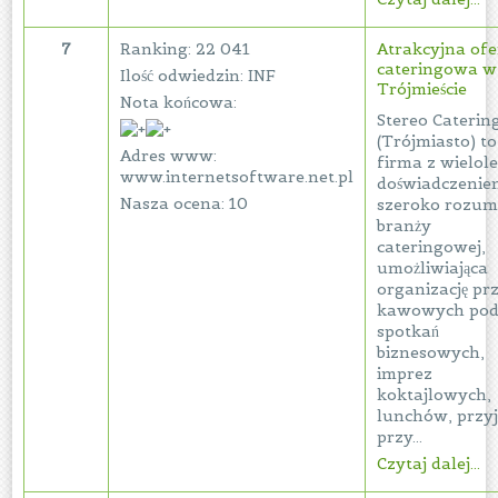
7
Ranking: 22 041
Atrakcyjna ofe
cateringowa w
Ilość odwiedzin: INF
Trójmieście
Nota końcowa:
Stereo Caterin
(Trójmiasto) to
Adres www:
firma z wielol
www.internetsoftware.net.pl
doświadczeni
Nasza ocena: 10
szeroko rozum
branży
cateringowej,
umożliwiająca
organizację pr
kawowych pod
spotkań
biznesowych,
imprez
koktajlowych,
lunchów, przyj
przy...
Czytaj dalej...