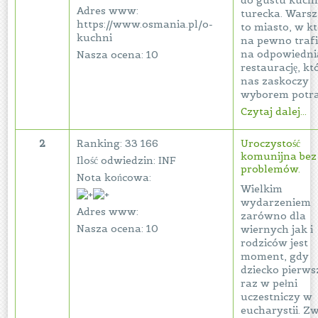
do gustu kuch
Adres www:
turecka. Wars
https://www.osmania.pl/o-
to miasto, w k
kuchni
na pewno traf
na odpowiedni
Nasza ocena: 10
restaurację, kt
nas zaskoczy
wyborem potra
Czytaj dalej...
2
Ranking: 33 166
Uroczystość
komunijna bez
Ilość odwiedzin: INF
problemów.
Nota końcowa:
Wielkim
wydarzeniem
Adres www:
zarówno dla
Nasza ocena: 10
wiernych jak i
rodziców jest
moment, gdy
dziecko pierws
raz w pełni
uczestniczy w
eucharystii. Z