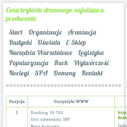
Cena brykietu drzewnego najniższa u
producenta
Start
Organizacje
Aranżacja
Budynki
Oświata
E-Sklep
Narzędzia Warsztatowe
Logistyka
Popularyzacja
Ruch
Wytwórczość
Noclegi
SPA
Domeny
Kontakt
Pozycja
Statystyki WWW
1
Ranking: 19 762
http
drz
Ilość odwiedzin: INF
Jedn
Nota końcowa: