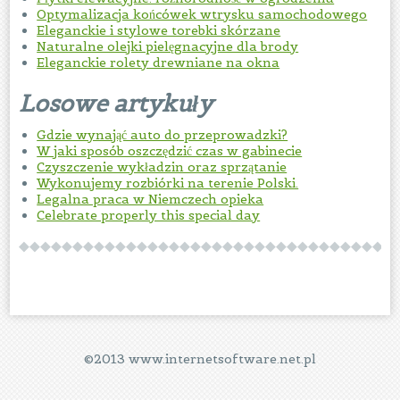
Optymalizacja końcówek wtrysku samochodowego
Eleganckie i stylowe torebki skórzane
Naturalne olejki pielęgnacyjne dla brody
Eleganckie rolety drewniane na okna
Losowe artykuły
Gdzie wynająć auto do przeprowadzki?
W jaki sposób oszczędzić czas w gabinecie
Czyszczenie wykładzin oraz sprzątanie
Wykonujemy rozbiórki na terenie Polski.
Legalna praca w Niemczech opieka
Celebrate properly this special day
©2013 www.internetsoftware.net.pl