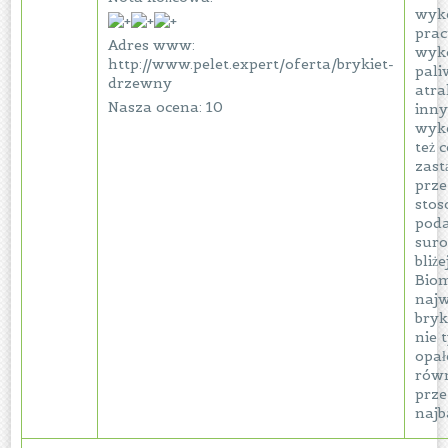
wyko
prac
Adres www:
wyko
http://www.pelet.expert/oferta/brykiet-
pali
drzewny
atra
Nasza ocena: 10
inny
wyko
też 
zast
prze
sto
poda
suro
bliż
Biom
najw
bryk
nie 
opał
równ
prze
najb