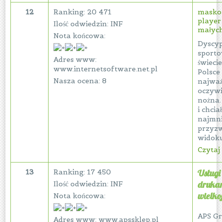
12
Ranking: 20 471
maskot
player
Ilość odwiedzin: INF
małyc
Nota końcowa:
Dyscyp
sporto
Adres www:
świecie
www.internetsoftware.net.pl
Polsce
Nasza ocena: 8
najważ
oczywi
nożna.
i chcia
najmni
przyzw
widoku
Czytaj 
13
Ranking: 17 450
Usługi
drukar
Ilość odwiedzin: INF
wielko
Nota końcowa:
APS Gr
Adres www: www.apssklep.pl