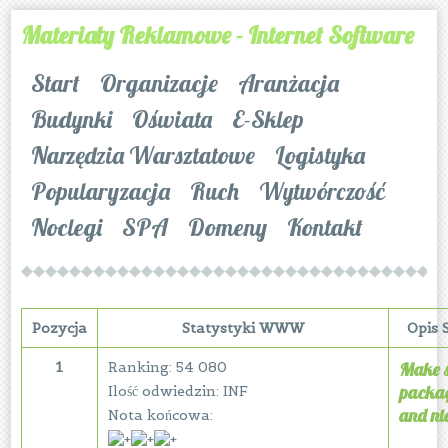
Materiały Reklamowe - Internet Software
Start
Organizacje
Aranżacja
Budynki
Oświata
E-Sklep
Narzędzia Warsztatowe
Logistyka
Popularyzacja
Ruch
Wytwórczość
Noclegi
SPA
Domeny
Kontakt
Pozycja
Statystyki WWW
Opis
1
Ranking: 54 080
Make s
packag
Ilość odwiedzin: INF
and ni
Nota końcowa: