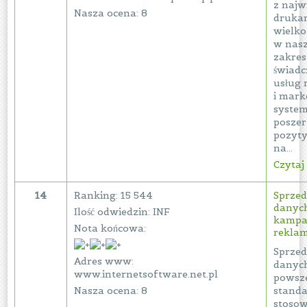
z najw
Nasza ocena: 8
drukar
wielk
w nasz
zakres
świadc
usług
i mar
system
poszer
pozyt
na...
Czytaj 
14
Ranking: 15 544
Sprzed
danych
Ilość odwiedzin: INF
kampa
Nota końcowa:
rekla
Sprzed
Adres www:
danych
www.internetsoftware.net.pl
powsze
Nasza ocena: 8
stand
stoso