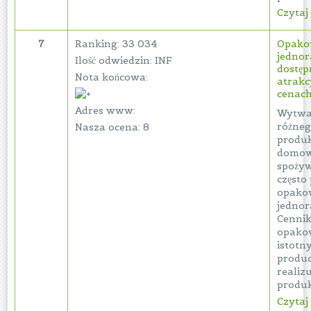
Czytaj 
7
Ranking: 33 034
Opako
jedno
Ilość odwiedzin: INF
dostęp
Nota końcowa:
atrakc
cenac
Adres www:
Wytwa
różneg
Nasza ocena: 8
produk
domow
spożyw
często
opako
jednor
Cennik
opakow
istotn
produ
realiz
produkc
Czytaj 