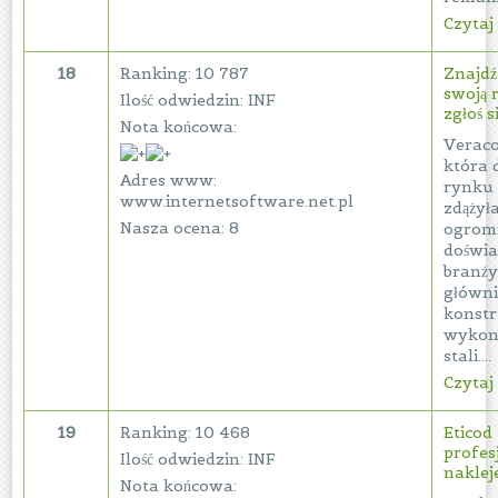
Czytaj 
18
Ranking: 10 787
Znajdź
swoją 
Ilość odwiedzin: INF
zgłoś s
Nota końcowa:
Veraco
która 
Adres www:
rynku 
www.internetsoftware.net.pl
zdążył
Nasza ocena: 8
ogrom
doświa
branży
główni
konstr
wykon
stali....
Czytaj 
19
Ranking: 10 468
Eticod 
profes
Ilość odwiedzin: INF
naklej
Nota końcowa: