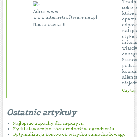
Trudn
sobie 
Adres www:
które 
www.internetsoftware.net.pl
opatr
Nasza ocena: 8
odpow
nalepk
etykie
inform
właści
danego
Stanow
podst
komun
Klienta
niejedn
Czytaj 
Ostatnie artykuły
Najlepsze zapachy dla mężczyzn
Płytki elewacyjne: różnorodność w ogrodzeniu
Optymalizacja końcówek wtrysku samochodowego