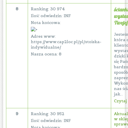
8
Ranking: 30 974
ściank
wystaw
Ilość odwiedzin: INF
Twojej
Nota końcowa:
Jesteś
Adres www:
która 
https://www.cap2loc.pl/pl/stoiska-
klient
indywidualne/
wystaw
Nasza ocena: 8
dzięki
się Pa
bardzo
sposó
zaprez
Wykon
nas ści
jak...
Czytaj 
9
Ranking: 30 952
Aktual
w skle
Ilość odwiedzin: INF
sprawd
Nota końcowa: