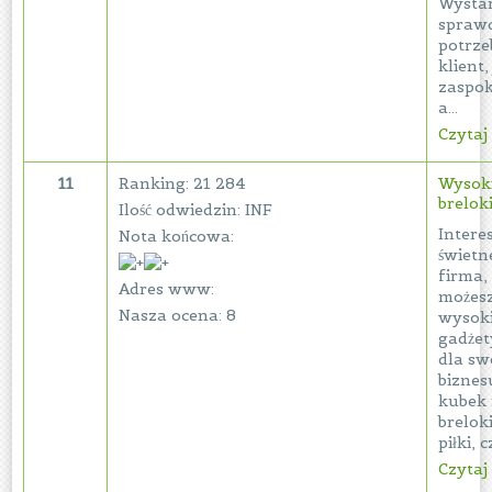
Wystar
sprawd
potrze
klient
zaspoko
a...
Czytaj 
11
Ranking: 21 284
Wysoki
brelok
Ilość odwiedzin: INF
Interes
Nota końcowa:
świetne
firma,
Adres www:
możes
Nasza ocena: 8
wysoki
gadże
dla sw
biznesu
kubek
brelok
piłki, c
Czytaj 