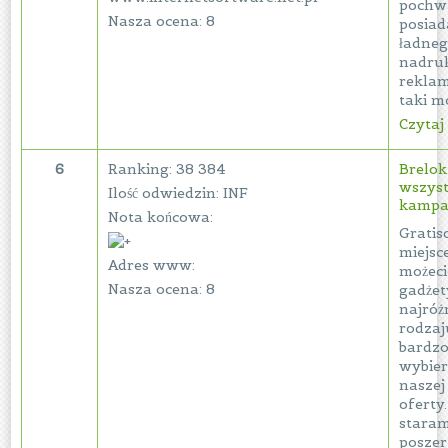
pochwa
Nasza ocena: 8
posia
ładneg
nadru
rekla
taki mo
Czytaj 
6
Ranking: 38 384
Brelok
wszyst
Ilość odwiedzin: INF
kampa
Nota końcowa:
Gratis
miejsc
Adres www:
możec
Nasza ocena: 8
gadże
najróż
rodzaj
bardzo 
wybier
naszej
oferty
staram
poszerz