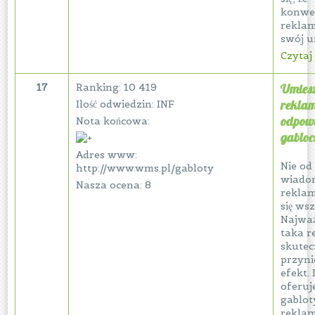
konwe
reklam
swój ur
Czytaj 
17
Ranking: 10 419
Umiesz
rekla
Ilość odwiedzin: INF
odpowi
Nota końcowa:
gabloc
Adres www:
Nie od 
http://www.wms.pl/gabloty
wiadom
Nasza ocena: 8
rekla
się wsz
Najważ
taka r
skutec
przyni
efekt.
oferuj
gablot
reklam