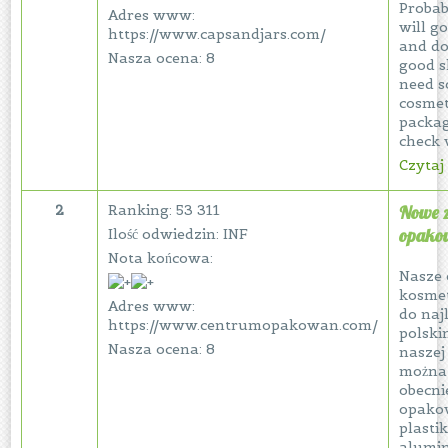
Probab
Adres www:
will go
https://www.capsandjars.com/
and do
Nasza ocena: 8
good s
need s
cosmet
packag
check 
Czytaj 
2
Ranking: 53 311
Nowe 
opako
Ilość odwiedzin: INF
Nota końcowa:
Nasze
kosmet
Adres www:
do naj
https://www.centrumopakowan.com/
polski
Nasza ocena: 8
naszej
można 
obecn
opako
plastik
alumi