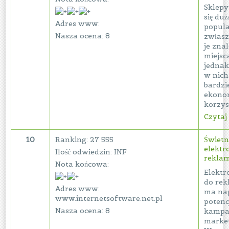
Sklepy
się duż
Adres www:
popula
Nasza ocena: 8
zwłasz
je zna
miejsc
jedna
w nich
bardzi
ekono
korzyst
Czytaj 
10
Ranking: 27 555
Świetn
elektr
Ilość odwiedzin: INF
rekla
Nota końcowa:
Elektr
do re
Adres www:
ma na
www.internetsoftware.net.pl
potenc
Nasza ocena: 8
kampa
marke