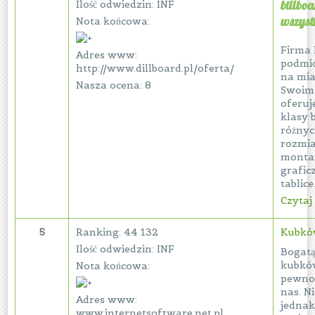
billbo
Ilość odwiedzin: INF
wszyst
Nota końcowa:
Firma 
Adres www:
podmi
http://www.dillboard.pl/oferta/
na mia
Nasza ocena: 8
Swoim
oferuj
klasy 
różny
rozmia
monta
grafic
tablice.
Czytaj 
5
Ranking: 44 132
Kubków
Ilość odwiedzin: INF
Bogatą
kubkó
Nota końcowa:
pewnoś
nas. N
Adres www:
jednak
www.internetsoftware.net.pl