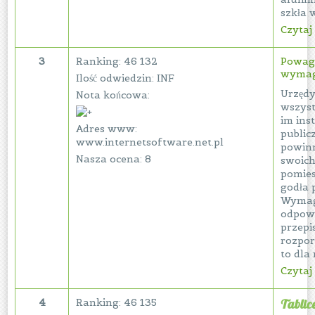
szkła w
Czytaj 
3
Ranking: 46 132
Powag
wymag
Ilość odwiedzin: INF
Urzędy
Nota końcowa:
wszyst
im ins
Adres www:
public
www.internetsoftware.net.pl
powin
Nasza ocena: 8
swoic
pomie
godła 
Wymag
odpow
przepis
rozpor
to dla 
Czytaj 
4
Ranking: 46 135
Tablic