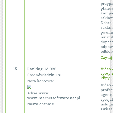
przyp
plano
kampa
rekla
Dobra
rekla
powinn
najściś
dopas
odpowi
odbiorc
Czytaj 
15
Ranking: 13 026
Video 
spoty 
Ilość odwiedzin: INF
klipy.
Nota końcowa:
Video 
profes
Adres www:
agencj
www.internetsoftware.net.pl
specjal
Nasza ocena: 8
usług
związa