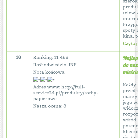
szerok
produk
telewi
intern
Przyg
spoty
kina, te
Czytaj 
16
Ranking: 11 488
Najlep
do nos
Ilość odwiedzin: INF
mieści
Nota końcowa:
Każdy
Adres www: http://full-
przeds
service24.pl/produkty/torby-
marzy 
papierowe
jego w
Nasza ocena: 8
widoc
rozpo
wśród
potenc
klient
się, że