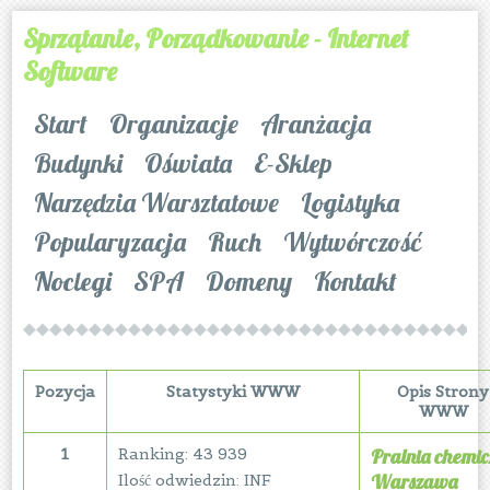
Sprzątanie, Porządkowanie - Internet
Software
Start
Organizacje
Aranżacja
Budynki
Oświata
E-Sklep
Narzędzia Warsztatowe
Logistyka
Popularyzacja
Ruch
Wytwórczość
Noclegi
SPA
Domeny
Kontakt
Pozycja
Statystyki WWW
Opis Strony
WWW
1
Ranking: 43 939
Pralnia chemic
Warszawa
Ilość odwiedzin: INF