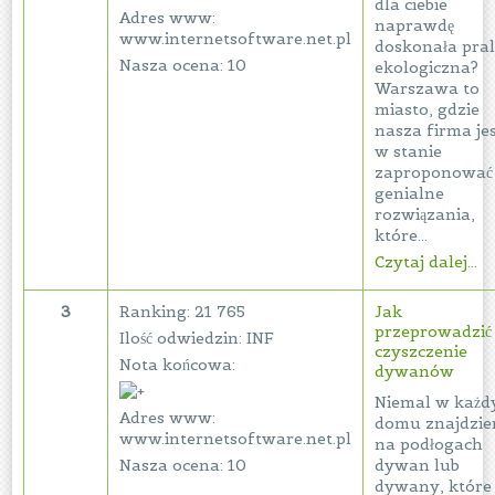
dla ciebie
Adres www:
naprawdę
www.internetsoftware.net.pl
doskonała pral
Nasza ocena: 10
ekologiczna?
Warszawa to
miasto, gdzie
nasza firma je
w stanie
zaproponować 
genialne
rozwiązania,
które...
Czytaj dalej...
3
Ranking: 21 765
Jak
przeprowadzić
Ilość odwiedzin: INF
czyszczenie
Nota końcowa:
dywanów
Niemal w każ
Adres www:
domu znajdzi
www.internetsoftware.net.pl
na podłogach
Nasza ocena: 10
dywan lub
dywany, które