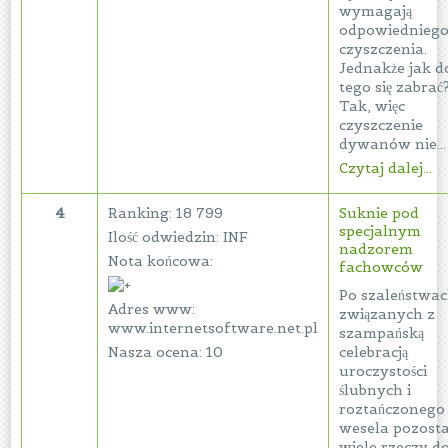
wymagają
odpowiednieg
czyszczenia.
Jednakże jak d
tego się zabrać
Tak, więc
czyszczenie
dywanów nie...
Czytaj dalej...
4
Ranking: 18 799
Suknie pod
specjalnym
Ilość odwiedzin: INF
nadzorem
Nota końcowa:
fachowców
Po szaleństwa
Adres www:
związanych z
www.internetsoftware.net.pl
szampańską
Nasza ocena: 10
celebracją
uroczystości
ślubnych i
roztańczonego
wesela pozosta
wiele rzeczy d