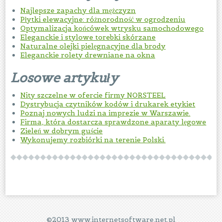
Najlepsze zapachy dla mężczyzn
Płytki elewacyjne: różnorodność w ogrodzeniu
Optymalizacja końcówek wtrysku samochodowego
Eleganckie i stylowe torebki skórzane
Naturalne olejki pielęgnacyjne dla brody
Eleganckie rolety drewniane na okna
Losowe artykuły
Nity szczelne w ofercie firmy NORSTEEL
Dystrybucja czytników kodów i drukarek etykiet
Poznaj nowych ludzi na imprezie w Warszawie.
Firma, która dostarcza sprawdzone aparaty lęgowe
Zieleń w dobrym guście
Wykonujemy rozbiórki na terenie Polski.
©2013 www.internetsoftware.net.pl