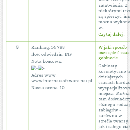
załatwienia. Z
niektórymi trz
się spieszyć, in
można wykona
w...
Czytaj dalej...
5
Ranking: 14 795
W jaki sposób
oszczędzić cza
Ilość odwiedzin: INF
gabinecie
Nota końcowa:
Gabinety
kosmetyczne t
Adres www:
dzisiejszych
www.internetsoftware.net.pl
czasach bardz
Nasza ocena: 10
wyspecjalizow
miejsca. Można
tam doświadcz
różnego rodza
zabiegów -
zarówno w
strefie twarzy,
jak i całego ciał