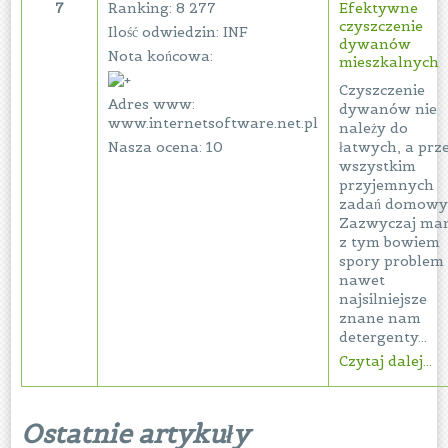
7
Ranking: 8 277
Efektywne
czyszczenie
Ilość odwiedzin: INF
dywanów
Nota końcowa:
mieszkalnych
Czyszczenie
Adres www:
dywanów nie
www.internetsoftware.net.pl
należy do
Nasza ocena: 10
łatwych, a prz
wszystkim
przyjemnych
zadań domowy
Zazwyczaj m
z tym bowiem
spory problem 
nawet
najsilniejsze
znane nam
detergenty...
Czytaj dalej...
Ostatnie artykuły