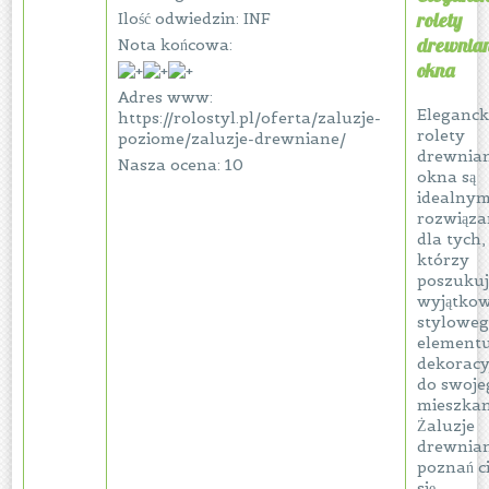
rolety
Ilość odwiedzin: INF
drewnian
Nota końcowa:
okna
Adres www:
Eleganck
https://rolostyl.pl/oferta/zaluzje-
rolety
poziome/zaluzje-drewniane/
drewnia
Nasza ocena: 10
okna są
idealny
rozwiąz
dla tych,
którzy
poszukuj
wyjątkow
stylowe
element
dekorac
do swoje
mieszkan
Żaluzje
drewnia
poznań c
się...