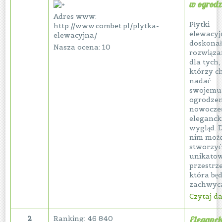
w ogrodz
Adres www:
Płytki
http://www.combet.pl/plytka-
elewacyj
elewacyjna/
doskonał
Nasza ocena: 10
rozwiąza
dla tych,
którzy c
nadać
swojemu
ogrodze
nowoczes
eleganck
wygląd. D
nim moż
stworzyć
unikato
przestrze
która będ
zachwycać
Czytaj dal
2
Ranking: 46 840
Eleganck