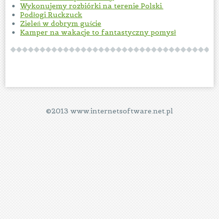
Wykonujemy rozbiórki na terenie Polski.
Podłogi Ruckzuck
Zieleń w dobrym guście
Kamper na wakacje to fantastyczny pomysł
©2013 www.internetsoftware.net.pl