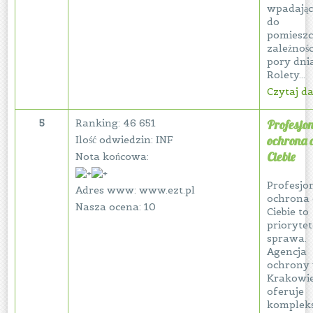
wpadają
do
pomieszc
zależnośc
pory dnia
Rolety...
Czytaj dal
5
Ranking: 46 651
Profesjo
ochrona 
Ilość odwiedzin: INF
Ciebie
Nota końcowa:
Profesjo
Adres www: www.ezt.pl
ochrona 
Nasza ocena: 10
Ciebie to
prioryte
sprawa.
Agencja
ochrony
Krakowi
oferuje
komplek