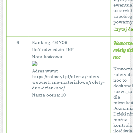
ewentua
usterek i
zapobieg
poważnym
Czytaj dal
4
Ranking: 46 708
Nowocze
rolety dz
Ilość odwiedzin: INF
noc
Nota końcowa:
Nowocze
Adres www:
rolety dz
https://rolostyl.pl/oferta/rolety-
noc to
wewnetrzne-materialowe/rolety-
doskonał
duo-dzien-noc/
rozwiąza
Nasza ocena: 10
dla
mieszka
Poznania
Dzięki n
można
kontrol
ilość świa