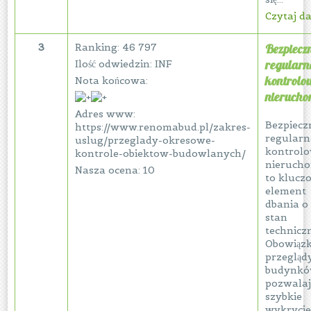
Czytaj dal
3
Ranking: 46 797
Bezpieczn
regularn
Ilość odwiedzin: INF
kontrolo
Nota końcowa:
nierucho
Adres www:
Bezpiecz
https://www.renomabud.pl/zakres-
regularn
uslug/przeglady-okresowe-
kontrol
kontrole-obiektow-budowlanych/
nierucho
Nasza ocena: 10
to klucz
element
dbania o 
stan
technicz
Obowiąz
przegląd
budynk
pozwalaj
szybkie
wykryci