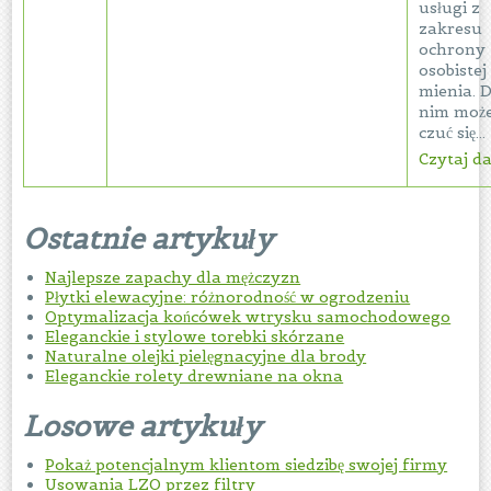
usługi z
zakresu
ochrony
osobistej 
mienia. D
nim moż
czuć się...
Czytaj dal
Ostatnie artykuły
Najlepsze zapachy dla mężczyzn
Płytki elewacyjne: różnorodność w ogrodzeniu
Optymalizacja końcówek wtrysku samochodowego
Eleganckie i stylowe torebki skórzane
Naturalne olejki pielęgnacyjne dla brody
Eleganckie rolety drewniane na okna
Losowe artykuły
Pokaż potencjalnym klientom siedzibę swojej firmy
Usowania LZO przez filtry