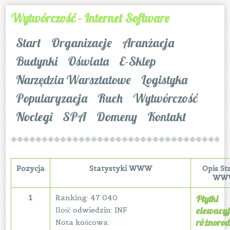
Wytwórczość - Internet Software
Start
Organizacje
Aranżacja
Budynki
Oświata
E-Sklep
Narzędzia Warsztatowe
Logistyka
Popularyzacja
Ruch
Wytwórczość
Noclegi
SPA
Domeny
Kontakt
Pozycja
Statystyki WWW
Opis St
WW
1
Ranking: 47 040
Płytki
elewacyj
Ilość odwiedzin: INF
różnorod
Nota końcowa: