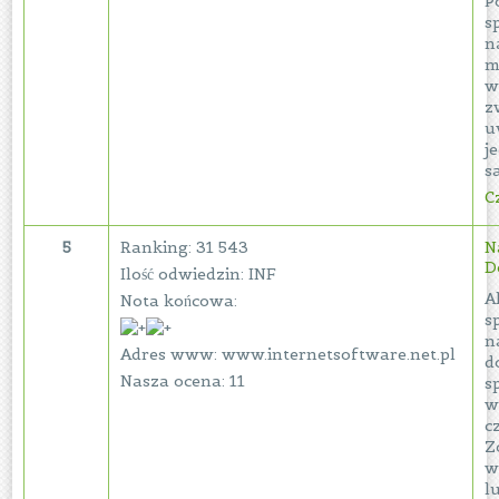
P
s
n
m
w
z
u
j
s
Cz
5
Ranking: 31 543
N
D
Ilość odwiedzin: INF
A
Nota końcowa:
s
n
Adres www: www.internetsoftware.net.pl
d
Nasza ocena: 11
s
w
c
Z
w
l