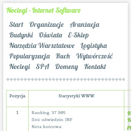
Noclegi - Internet Software
Start
Organizacje
Aranżacja
Budynki
Oświata
E-Sklep
Narzędzia Warsztatowe
Logistyka
Popularyzacja
Ruch
Wytwórczość
Noclegi
SPA
Domeny
Kontakt
Pozycja
Statystyki WWW
1
Ranking: 37 985
R
K
Ilość odwiedzin: INF
p
Nota końcowa: