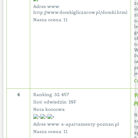
z
Adres www:
s
http://www.domkigliczarow.pl/domki.html
z
Nasza ocena: 11
n
l
g
o
n
W
P
ś
p
je
Cz
4
Ranking: 32 457
P
p
Ilość odwiedzin: INF
Nota końcowa:
N
z
Adres www: e-apartamenty-poznan.pl
t
Nasza ocena: 11
a