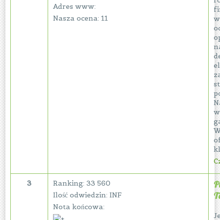
r
Adres www:
f
Nasza ocena: 11
w
o
o
n
d
e
z
s
p
N
w
g
W
o
k
Cz
3
Ranking: 33 560
P
T
Ilość odwiedzin: INF
Nota końcowa:
Je