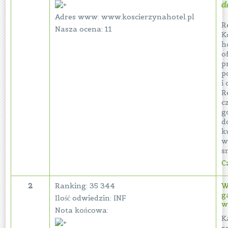
d
Adres www: www.koscierzynahotel.pl
R
Nasza ocena: 11
K
h
o
p
p
i 
R
c
g
d
k
w
s
Cz
2
Ranking: 35 344
W
g
Ilość odwiedzin: INF
w
Nota końcowa:
K