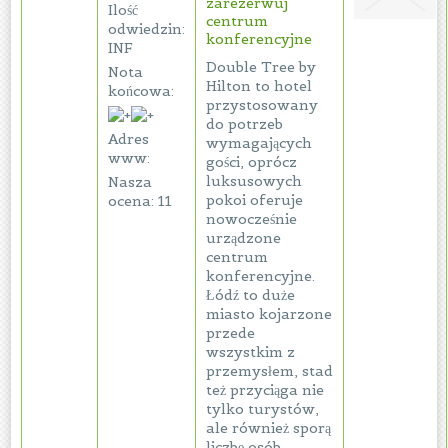
zarezerwuj
Ilość
centrum
odwiedzin:
konferencyjne
INF
Double Tree by
Nota
Hilton to hotel
końcowa:
przystosowany
do potrzeb
Adres
wymagających
www:
gości, oprócz
luksusowych
Nasza
pokoi oferuje
ocena: 11
nowocześnie
urządzone
centrum
konferencyjne.
Łódź to duże
miasto kojarzone
przede
wszystkim z
przemysłem, stad
też przyciąga nie
tylko turystów,
ale również sporą
liczbę osób