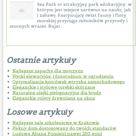
Sea Park to atrakcyjny park edukacyjny, w
którym jest miejsce zarówno na naukę, jak
i zabawę. Fascynujący świat fauny i flory
morskiej przyciąga miłośników przyrody i
mocnych wrażeń. Najat...
Ostatnie artykuły
Najlepsze zapachy dla mężczyzn
Płytki elewacyjne: różnorodność w ogrodzeniu
Optymalizacja końcówek wtrysku samochodowego
Eleganckie i stylowe torebki skórzane
Naturalne olejki pielęgnacyjne dla brody
Eleganckie rolety drewniane na okna
Losowe artykuły
Najlepsze sale szkoleniowe w Krakowie
Piękny dom dostosowany do twoich standarów
Ludowa Altana Pomieści nawet 250 gości