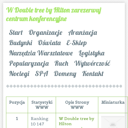
W Double tree by Hilton zarezerwuj
centrum konferencyjne
Start
Organizacje
Aranżacja
Budynki
Oświata
E-Sklep
Narzędzia Warsztatowe
Logistyka
Popularyzacja
Ruch
Wytwórczość
Noclegi
SPA
Domeny
Kontakt
Pozycja
Statystyki
Opis Strony
Miniaturka
WWW
WWW
1
Ranking:
W Double tree by
Hilton
10 147