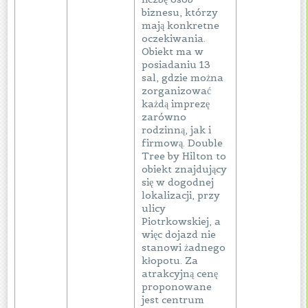
biznesu, którzy
mają konkretne
oczekiwania.
Obiekt ma w
posiadaniu 13
sal, gdzie można
zorganizować
każdą imprezę
zarówno
rodzinną, jak i
firmową. Double
Tree by Hilton to
obiekt znajdujący
się w dogodnej
lokalizacji, przy
ulicy
Piotrkowskiej, a
więc dojazd nie
stanowi żadnego
kłopotu. Za
atrakcyjną cenę
proponowane
jest centrum