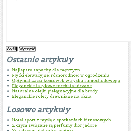
Ostatnie artykuły
Najlepsze zapachy dla mężczyzn
Płytki elewacyjne: różnorodność w ogrodzeniu
Optymalizacja końcówek wtrysku samochodowego
Eleganckie i stylowe torebki skórzane
Naturalne olejki pielęgnacyjne dla brody
Eleganckie rolety drewniane na okna
Losowe artykuły
Hotel sport z myślą o spotkaniach biznesowych
Z czym związane są perfumy dior jadore
Znajdziemy dobre kosmetyki