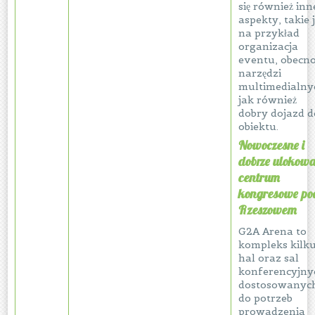
się również inn
aspekty, takie 
na przykład
organizacja
eventu, obecno
narzędzi
multimedialny
jak również
dobry dojazd d
obiektu.
Nowoczesne i
dobrze ulokow
centrum
kongresowe po
Rzeszowem
G2A Arena to
kompleks kilk
hal oraz sal
konferencyjny
dostosowanyc
do potrzeb
prowadzenia