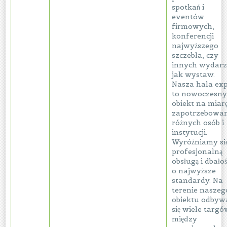
spotkań i
eventów
firmowych,
konferencji
najwyższego
szczebla, czy
innych wydarz
jak wystaw.
Nasza hala ex
to nowoczesn
obiekt na miar
zapotrzebowa
różnych osób i
instytucji.
Wyróżniamy si
profesjonalną
obsługą i dbałoś
o najwyższe
standardy. Na
terenie naszeg
obiektu odbyw
się wiele targó
między