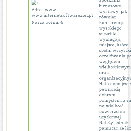
Spotkania
biznesowe,
Adres www:
wystawy, jak
www.internetsoftware.net.pl
również
Nasza ocena: 4
konferencje
wysokiego
szczebla
wymagają
miejsca, które
spełni wszystk
oczekiwania p
względem
wielkościowy
oraz
organizacyjny
Hala expo jest 
pewnością
dobrym
pomysłem, z ra
na wielkość
powierzchni
użytkowej.
Należy jednak
pamiętać, że lic