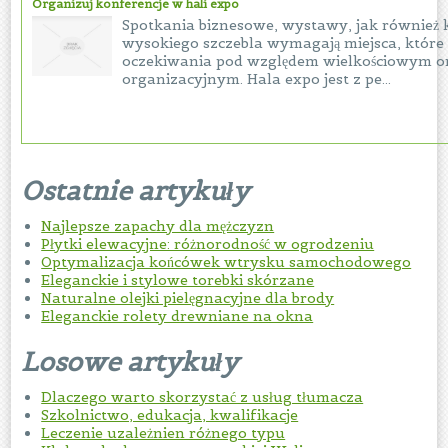
Organizuj konferencje w hali expo
Spotkania biznesowe, wystawy, jak również 
wysokiego szczebla wymagają miejsca, które 
oczekiwania pod względem wielkościowym o
organizacyjnym. Hala expo jest z pe...
Ostatnie artykuły
Najlepsze zapachy dla mężczyzn
Płytki elewacyjne: różnorodność w ogrodzeniu
Optymalizacja końcówek wtrysku samochodowego
Eleganckie i stylowe torebki skórzane
Naturalne olejki pielęgnacyjne dla brody
Eleganckie rolety drewniane na okna
Losowe artykuły
Dlaczego warto skorzystać z usług tłumacza
Szkolnictwo, edukacja, kwalifikacje
Leczenie uzależnien różnego typu