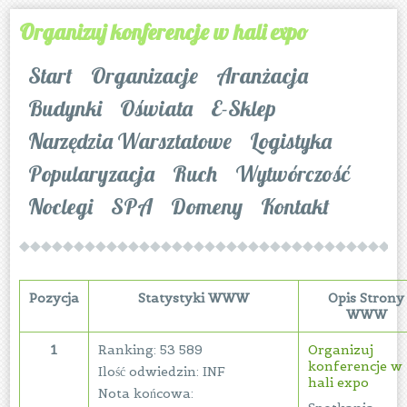
Organizuj konferencje w hali expo
Start
Organizacje
Aranżacja
Budynki
Oświata
E-Sklep
Narzędzia Warsztatowe
Logistyka
Popularyzacja
Ruch
Wytwórczość
Noclegi
SPA
Domeny
Kontakt
Pozycja
Statystyki WWW
Opis Strony
WWW
1
Ranking: 53 589
Organizuj
konferencje w
Ilość odwiedzin: INF
hali expo
Nota końcowa: