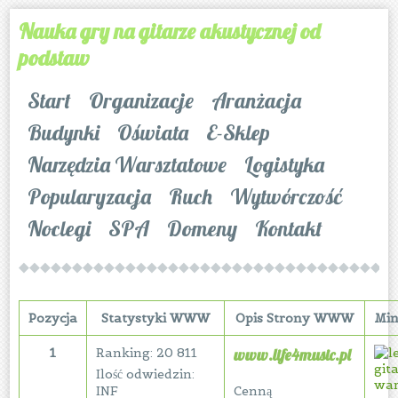
Nauka gry na gitarze akustycznej od
podstaw
Start
Organizacje
Aranżacja
Budynki
Oświata
E-Sklep
Narzędzia Warsztatowe
Logistyka
Popularyzacja
Ruch
Wytwórczość
Noclegi
SPA
Domeny
Kontakt
Pozycja
Statystyki WWW
Opis Strony WWW
Min
1
Ranking: 20 811
www.life4music.pl
Ilość odwiedzin:
INF
Cenną