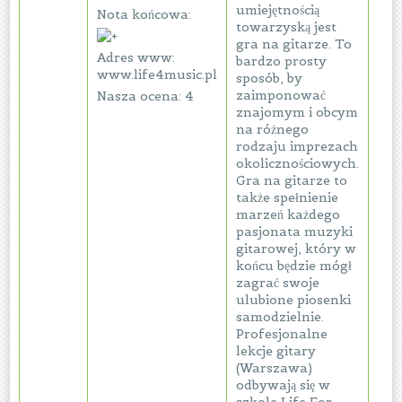
umiejętnością
Nota końcowa:
towarzyską jest
gra na gitarze. To
Adres www:
bardzo prosty
www.life4music.pl
sposób, by
zaimponować
Nasza ocena: 4
znajomym i obcym
na różnego
rodzaju imprezach
okolicznościowych.
Gra na gitarze to
także spełnienie
marzeń każdego
pasjonata muzyki
gitarowej, który w
końcu będzie mógł
zagrać swoje
ulubione piosenki
samodzielnie.
Profesjonalne
lekcje gitary
(Warszawa)
odbywają się w