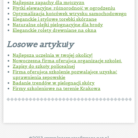
Najlepsze zapachy dla mężczyzn
Płytki elewacyjne: różnorodność w ogrodzeniu
Optymalizacja końcówek wtrysku samochodowego
Eleganckie i stylowe torebki skórzane
Naturalne olejki pielęgnacyjne dla brody
Eleganckie rolety drewniane na okna
Losowe artykuły
Najlepsza uczelnia w twojej okolicy!
Nowoczesna firma oferująca organizacje szkoleń.
Zapisy do szkoły policealnej
Firma oferująca szkolenie pozwalające uzyskać
uprawnienia sepowskie
Badanie trendów w pielęgnacji skóry
Firmy szkoleniowe na terenie Krakowa