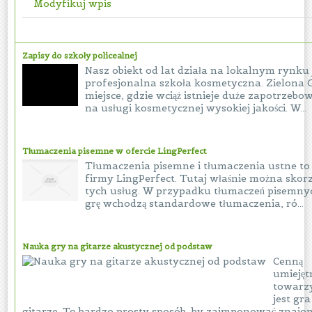
Modyfikuj wpis
Zapisy do szkoły policealnej
Nasz obiekt od lat działa na lokalnym rynku
profesjonalna szkoła kosmetyczna. Zielona 
miejsce, gdzie wciąż istnieje duże zapotrzebo
na usługi kosmetycznej wysokiej jakości. W...
Tłumaczenia pisemne w ofercie LingPerfect
Tłumaczenia pisemne i tłumaczenia ustne to
firmy LingPerfect. Tutaj właśnie można skorz
tych usług. W przypadku tłumaczeń pisemny
grę wchodzą standardowe tłumaczenia, ró...
Nauka gry na gitarze akustycznej od podstaw
Cenną
umiejęt
towarz
jest gr
gitarze. To bardzo prosty sposób, by zaimponować znajo