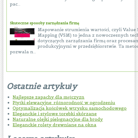
pac...
Skuteczne sposoby zarządzania firmą
Mapowanie strumienia wartości, czyli Value
Mapping (VSM) to jedna z nowoczesnych tec
dotyczących zarządzania firmą oraz procesa
produkcyjnymi w przedsiębiorstwie. Ta meto
pozwala n...
Ostatnie artykuły
Najlepsze zapachy dla mężczyzn
Płytki elewacyjne: różnorodność w ogrodzeniu
Optymalizacja końcówek wtrysku samochodowego
Eleganckie i stylowe torebki skórzane
Naturalne olejki pielęgnacyjne dla brody
Eleganckie rolety drewniane na okna