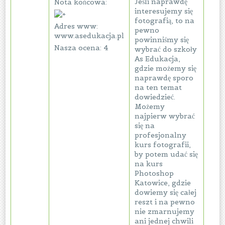
Jeśli naprawdę
Nota końcowa:
interesujemy się
fotografią, to na
Adres www:
pewno
www.asedukacja.pl
powinniśmy się
Nasza ocena: 4
wybrać do szkoły
As Edukacja,
gdzie możemy się
naprawdę sporo
na ten temat
dowiedzieć.
Możemy
najpierw wybrać
się na
profesjonalny
kurs fotografii,
by potem udać się
na kurs
Photoshop
Katowice, gdzie
dowiemy się całej
reszt i na pewno
nie zmarnujemy
ani jednej chwili