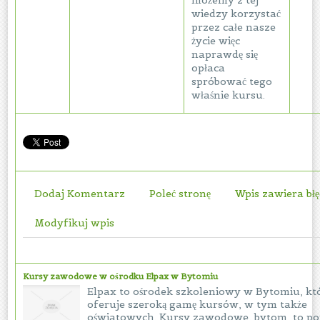
możemy z tej
wiedzy korzystać
przez całe nasze
życie więc
naprawdę się
opłaca
spróbować tego
właśnie kursu.
Dodaj Komentarz
Poleć stronę
Wpis zawiera bł
Modyfikuj wpis
Kursy zawodowe w ośrodku Elpax w Bytomiu
Elpax to ośrodek szkoleniowy w Bytomiu, kt
oferuje szeroką gamę kursów, w tym także
oświatowych. Kursy zawodowe, bytom, to p