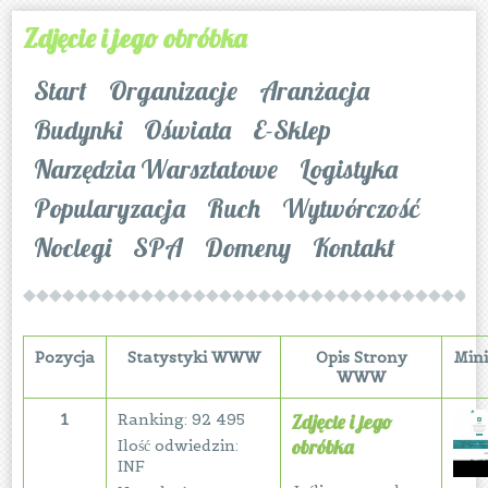
Zdjęcie i jego obróbka
Start
Organizacje
Aranżacja
Budynki
Oświata
E-Sklep
Narzędzia Warsztatowe
Logistyka
Popularyzacja
Ruch
Wytwórczość
Noclegi
SPA
Domeny
Kontakt
Pozycja
Statystyki WWW
Opis Strony
Min
WWW
1
Ranking: 92 495
Zdjęcie i jego
obróbka
Ilość odwiedzin:
INF