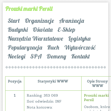
Proszki marki Persil
Start
Organizacje
Aranżacja
Budynki
Oświata
E-Sklep
Narzędzia Warsztatowe
Logistyka
Popularyzacja
Ruch
Wytwórczość
Noclegi
SPA
Domeny
Kontakt
Pozycja
Statystyki WWW
Opis Strony
WWW
1
Ranking: 353 069
Proszki marki
Persil
Ilość odwiedzin: INF
Osobom, które
Nota końcowa: