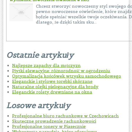
Chcesz stworzyć nowoczesny styl swojego 
pewno nowoczesne oświetlenie, które znajdzi
będzie spełniać wszelkie twoje oczekiwania. Dz
dlatego, że dzięki takim sku...
Ostatnie artykuły
Najlepsze zapachy dla mężczyzn
Płytki elewacyjne: różnorodność w ogrodzeniu
Optymalizacja końcówek wtrysku samochodowego
Eleganckie i stylowe torebki skórzane
Naturalne olejki pielęgnacyjne dla brody
Eleganckie rolety drewniane na okna
Losowe artykuły
Profesjonalne biuro rachunkowe w Czechowicach
Skuteczne prowadzenie rachunkowości
Profesjonalne tonery w Piasecznie
Wykorzysta narzędzia, które oferujemy.