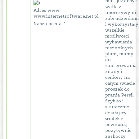
mają już dosyć
walki z
Adres www:
uporczywymi
www.internetsoftware.net.pl
zabrudzeniami
Nasza ocena: 1
i wykorzystały
wszelkie
możliwości
wybawienia
nieznośnych
plam, mamy
do
zaoferowania
znany i
ceniony na
całym świecie
proszek do
prania Persil.
Szybko i
skutecznie
działający
środek z
pewnością
pozytywnie
zaskoczy