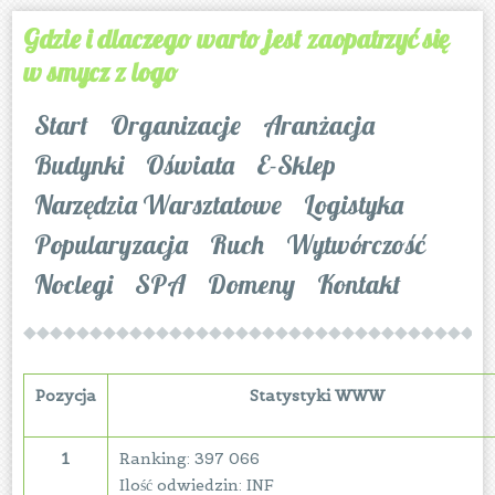
Gdzie i dlaczego warto jest zaopatrzyć się
w smycz z logo
Start
Organizacje
Aranżacja
Budynki
Oświata
E-Sklep
Narzędzia Warsztatowe
Logistyka
Popularyzacja
Ruch
Wytwórczość
Noclegi
SPA
Domeny
Kontakt
Pozycja
Statystyki WWW
1
Ranking: 397 066
Ilość odwiedzin: INF