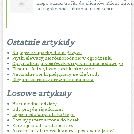
niego odzież trafiła do klientów. Klient nato
jakiegokolwiek ubrania, musi dostr...
Ostatnie artykuły
Najlepsze zapachy dla mężczyzn
Płytki elewacyjne: różnorodność w ogrodzeniu
Optymalizacja końcówek wtrysku samochodowego
Eleganckie i stylowe torebki skórzane
Naturalne olejki pielęgnacyjne dla brody
Eleganckie rolety drewniane na okna
Losowe artykuły
Hurt modnej odzieży
Gdy przyda się alkomat
Lepsza edukacja dla każdego
Obrusy przeznaczone do hoteli
Zacznijmy od fundamentów
Akcesoria kaletnicze klamry - postaw na jakość