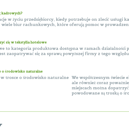
ug kadrowych?
acje w życiu przedsiębiorcy, kiedy potrzebuje on zlecić usługi
 wiele biur rachunkowych, które oferują pomoc w prowadzeniu 
zyć się w tekstylia hotelowe
we to kategoria produktowa dostępna w ramach działalności pr
est zaopatrywać się za sprawą powyższej firmy z tego względu, 
e o środowisko naturalne
We współczesnym świecie ek
ale również coraz poważni
miejscach można dopatrzyć 
powodowane są troską o śro
y