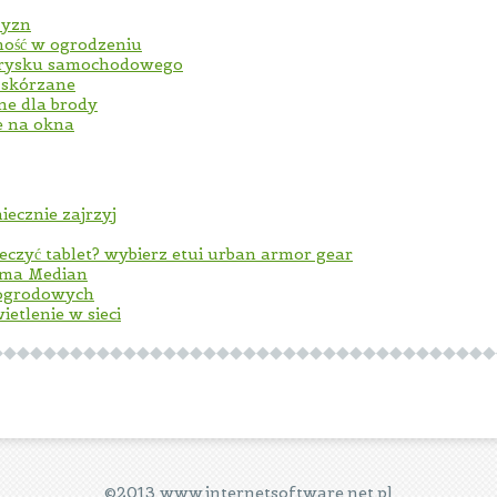
zyzn
ność w ogrodzeniu
trysku samochodowego
i skórzane
jne dla brody
e na okna
iecznie zajrzyj
czyć tablet? wybierz etui urban armor gear
irma Median
 ogrodowych
etlenie w sieci
©2013 www.internetsoftware.net.pl