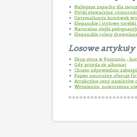
Najlepsze zapachy dla mężc
Płytki elewacyjne: różnorod
Optymalizacja końcówek w
Eleganckie i stylowe torebk
Naturalne olejki pielęgnacy
Eleganckie rolety drewnian
Losowe artykuły
Skup złota w Poznaniu - kon
Gdy przyda się alkomat
Chcesz odpowiednio zabezpie
Papier neutralny oferuje f
Atrakcyjne ceny namiotów
Wyśmienite, nowoczesne oświ