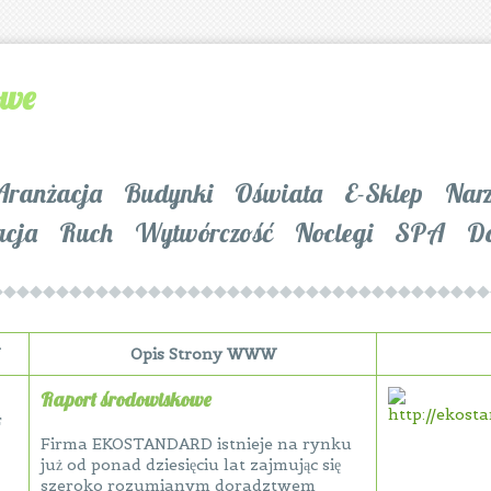
owe
Aranżacja
Budynki
Oświata
E-Sklep
Nar
acja
Ruch
Wytwórczość
Noclegi
SPA
D
Opis Strony WWW
Raport środowiskowe
F
Firma EKOSTANDARD istnieje na rynku
już od ponad dziesięciu lat zajmując się
szeroko rozumianym doradztwem