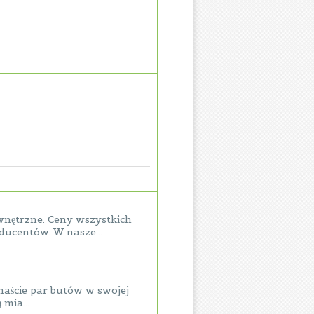
wnętrzne. Ceny wszystkich
ducentów. W nasze...
naście par butów w swojej
 mia...