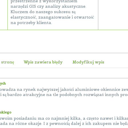
przestrzenne z wykorzystaniem
narzędzi GIS czy analizy akustyczne.
Kluczem do naszego sukcesu są
elastyczność, zaangażowanie i otwartość
na potrzeby klienta.
 stronę
Wpis zawiera błędy
Modyfikuj wpis
nych
owadza na rynek najwyższej jakości aluminiowe okiennice ze
ji są bardzo atrakcyjne na tle podobnych rozwiązań innych pro
skiego
swoim posiadaniu ma co najmniej kilka, a często nawet i kilka
łada na różne okazje. I z pewnością dalej z ich zakupem nie będą