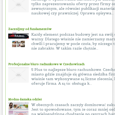
tylko zaprezentowaniu oferty przez firmy 
zewnętrznym, ale również publikacji materiał
naukowej czy prawniczej. Oprawa opisywa...
Zacznijmy od fundamentów
Każdy element podczas budowy jest na swój 
ważny. Dlatego właśnie nie zamierzamy mar
chwili i pracujemy w pocie czoła, by niczego
nie zabrakło. W takim razie chętnie...
Profesjonalne biuro rachunkowe w Czechowicach
5 Plus to najlepsze biuro rachunkowe. Czecho
miasto gdzie znajduje się główna siedziba fir
właśnie tam wykonywane są liczne zlecenia, 
oferuje firma. A są to: obsługa k...
Modna damska odzież
W obecnych czasach zaczęły dominować zaku
Jest to spowodowane, tym że coraz mniej os
na wielogodzinne chodzenie po centrach h