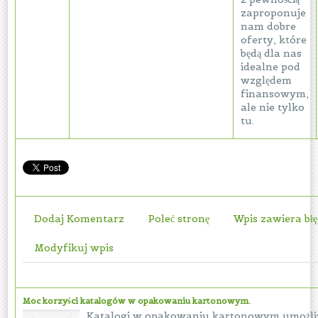
zaproponuje
nam dobre
oferty, które
będą dla nas
idealne pod
względem
finansowym,
ale nie tylko
tu.
Dodaj Komentarz
Poleć stronę
Wpis zawiera bł
Modyfikuj wpis
Moc korzyści katalogów w opakowaniu kartonowym.
Katalogi w opakowaniu kartonowym umożliw