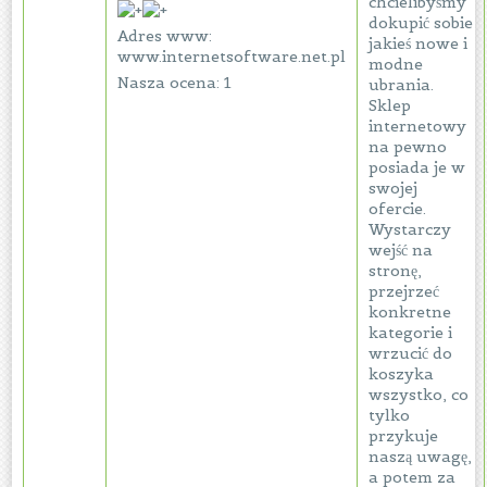
chcielibyśmy
dokupić sobie
Adres www:
jakieś nowe i
www.internetsoftware.net.pl
modne
Nasza ocena: 1
ubrania.
Sklep
internetowy
na pewno
posiada je w
swojej
ofercie.
Wystarczy
wejść na
stronę,
przejrzeć
konkretne
kategorie i
wrzucić do
koszyka
wszystko, co
tylko
przykuje
naszą uwagę,
a potem za