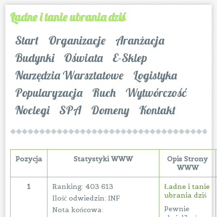
Ładne i tanie ubrania dziś
Start
Organizacje
Aranżacja
Budynki
Oświata
E-Sklep
Narzędzia Warsztatowe
Logistyka
Popularyzacja
Ruch
Wytwórczość
Noclegi
SPA
Domeny
Kontakt
Pozycja
Statystyki WWW
Opis Strony
WWW
1
Ranking: 403 613
Ładne i tanie
ubrania dziś
Ilość odwiedzin: INF
Pewnie
Nota końcowa: