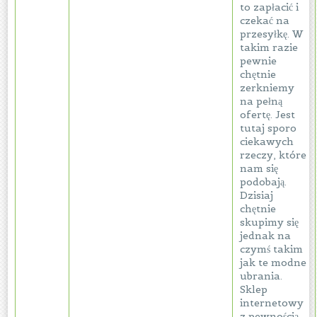
to zapłacić i
czekać na
przesyłkę. W
takim razie
pewnie
chętnie
zerkniemy
na pełną
ofertę. Jest
tutaj sporo
ciekawych
rzeczy, które
nam się
podobają.
Dzisiaj
chętnie
skupimy się
jednak na
czymś takim
jak te modne
ubrania.
Sklep
internetowy
z pewnością