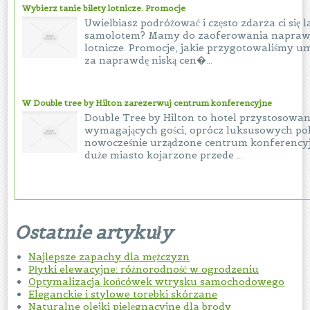
Wybierz tanie bilety lotnicze. Promocje
Uwielbiasz podróżować i często zdarza ci się l
samolotem? Mamy do zaoferowania naprawdę
lotnicze. Promocje, jakie przygotowaliśmy u
za naprawdę niską cen�...
W Double tree by Hilton zarezerwuj centrum konferencyjne
Double Tree by Hilton to hotel przystosowa
wymagających gości, oprócz luksusowych pok
nowocześnie urządzone centrum konferencyj
duże miasto kojarzone przede ...
Ostatnie artykuły
Najlepsze zapachy dla mężczyzn
Płytki elewacyjne: różnorodność w ogrodzeniu
Optymalizacja końcówek wtrysku samochodowego
Eleganckie i stylowe torebki skórzane
Naturalne olejki pielęgnacyjne dla brody