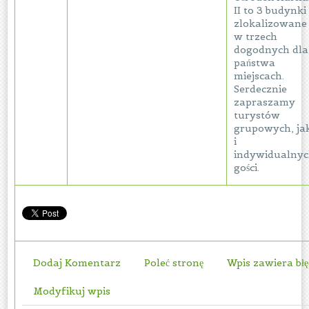
II to 3 budynki
zlokalizowane
w trzech
dogodnych dla
państwa
miejscach.
Serdecznie
zapraszamy
turystów
grupowych, ja
i
indywidualny
gości.
Dodaj Komentarz
Poleć stronę
Wpis zawiera bł
Modyfikuj wpis