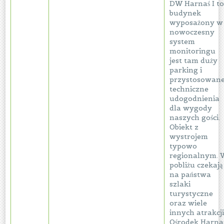
DW Harnaś I t
budynek
wyposażony w
nowoczesny
system
monitoringu
jest tam duży
parking i
przystosowan
techniczne
udogodnienia
dla wygody
naszych gości.
Obiekt z
wystrojem
typowo
regionalnym. 
pobliżu czekają
na państwa
szlaki
turystyczne
oraz wiele
innych atrakcji
Ośrodek Harna