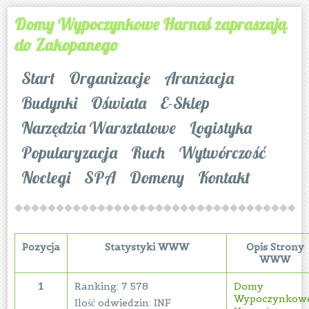
Domy Wypoczynkowe Harnaś zapraszają
do Zakopanego
Start
Organizacje
Aranżacja
Budynki
Oświata
E-Sklep
Narzędzia Warsztatowe
Logistyka
Popularyzacja
Ruch
Wytwórczość
Noclegi
SPA
Domeny
Kontakt
Pozycja
Statystyki WWW
Opis Strony
WWW
1
Ranking: 7 578
Domy
Wypoczynkow
Ilość odwiedzin: INF