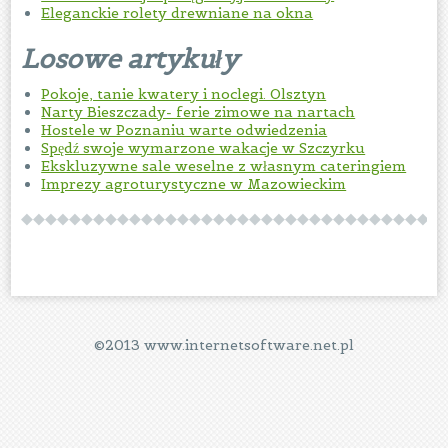
Eleganckie rolety drewniane na okna
Losowe artykuły
Pokoje, tanie kwatery i noclegi. Olsztyn
Narty Bieszczady- ferie zimowe na nartach
Hostele w Poznaniu warte odwiedzenia
Spędź swoje wymarzone wakacje w Szczyrku
Ekskluzywne sale weselne z własnym cateringiem
Imprezy agroturystyczne w Mazowieckim
©2013 www.internetsoftware.net.pl