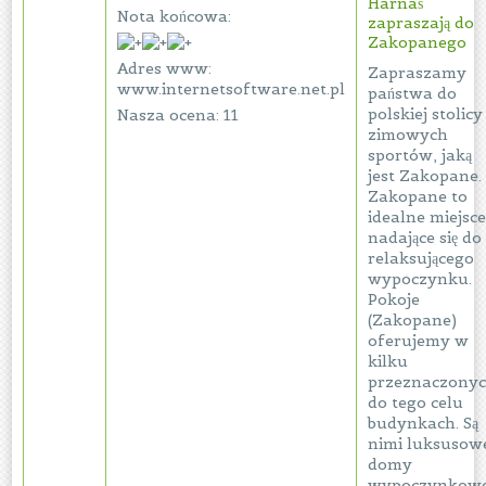
Harnaś
Nota końcowa:
zapraszają do
Zakopanego
Adres www:
Zapraszamy
www.internetsoftware.net.pl
państwa do
polskiej stolicy
Nasza ocena: 11
zimowych
sportów, jaką
jest Zakopane.
Zakopane to
idealne miejsc
nadające się do
relaksującego
wypoczynku.
Pokoje
(Zakopane)
oferujemy w
kilku
przeznaczony
do tego celu
budynkach. Są
nimi luksusow
domy
wypoczynkow