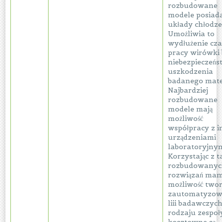
rozbudowane
modele posiada
układy chłodze
Umożliwia to
wydłużenie cz
pracy wirówki 
niebezpieczeńs
uszkodzenia
badanego mate
Najbardziej
rozbudowane
modele mają
możliwość
współpracy z 
urządzeniami
laboratoryjnym
Korzystając z t
rozbudowany
rozwiązań ma
możliwość two
zautomatyzo
liii badawczyc
rodzaju zespoł