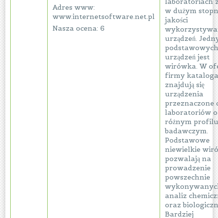
laboratoriach 
Adres www:
w dużym stopn
www.internetsoftware.net.pl
jakości
Nasza ocena: 6
wykorzystywa
urządzeń. Jedn
podstawowyc
urządzeń jest
wirówka. W of
firmy katalog
znajdują się
urządzenia
przeznaczone 
laboratoriów o
różnym profil
badawczym.
Podstawowe
niewielkie wir
pozwalają na
prowadzenie
powszechnie
wykonywanyc
analiz chemic
oraz biologicz
Bardziej