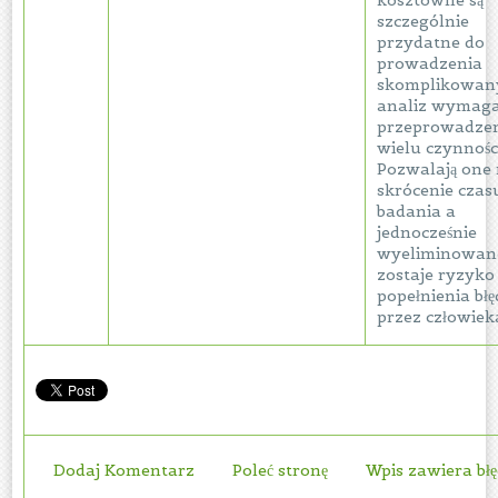
kosztowne są
szczególnie
przydatne do
prowadzenia
skomplikowan
analiz wymaga
przeprowadze
wielu czynności
Pozwalają one
skrócenie czas
badania a
jednocześnie
wyeliminowan
zostaje ryzyko
popełnienia bł
przez człowiek
Dodaj Komentarz
Poleć stronę
Wpis zawiera bł