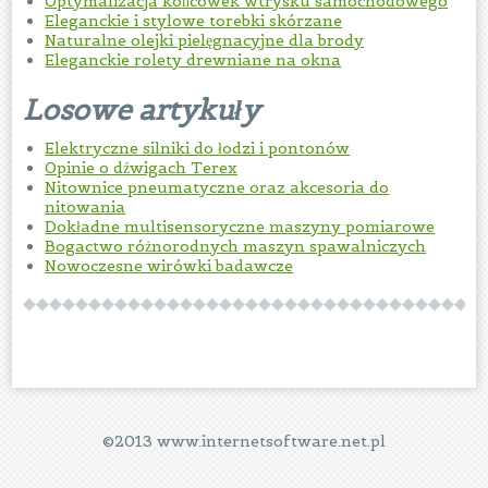
Optymalizacja końcówek wtrysku samochodowego
Eleganckie i stylowe torebki skórzane
Naturalne olejki pielęgnacyjne dla brody
Eleganckie rolety drewniane na okna
Losowe artykuły
Elektryczne silniki do łodzi i pontonów
Opinie o dźwigach Terex
Nitownice pneumatyczne oraz akcesoria do
nitowania
Dokładne multisensoryczne maszyny pomiarowe
Bogactwo różnorodnych maszyn spawalniczych
Nowoczesne wirówki badawcze
©2013 www.internetsoftware.net.pl