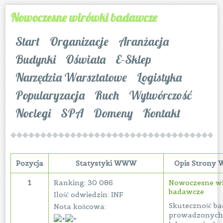
Nowoczesne wirówki badawcze
Start
Organizacje
Aranżacja
Budynki
Oświata
E-Sklep
Narzędzia Warsztatowe
Logistyka
Popularyzacja
Ruch
Wytwórczość
Noclegi
SPA
Domeny
Kontakt
Pozycja
Statystyki WWW
Opis Strony
1
Ranking: 30 086
Nowoczesne w
badawcze
Ilość odwiedzin: INF
Skuteczność ba
Nota końcowa:
prowadzonych