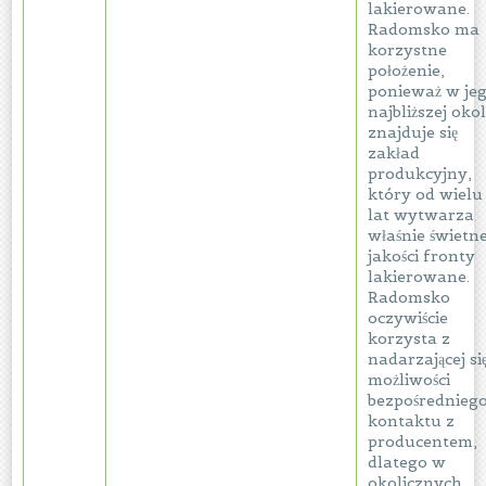
lakierowane.
Radomsko ma
korzystne
położenie,
ponieważ w je
najbliższej okol
znajduje się
zakład
produkcyjny,
który od wielu
lat wytwarza
właśnie świetne
jakości fronty
lakierowane.
Radomsko
oczywiście
korzysta z
nadarzającej si
możliwości
bezpośrednieg
kontaktu z
producentem,
dlatego w
okolicznych