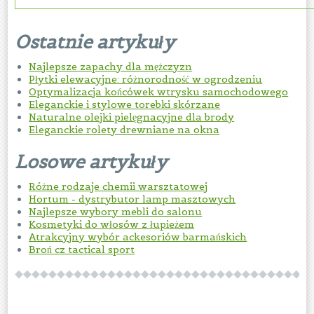
Ostatnie artykuły
Najlepsze zapachy dla mężczyzn
Płytki elewacyjne: różnorodność w ogrodzeniu
Optymalizacja końcówek wtrysku samochodowego
Eleganckie i stylowe torebki skórzane
Naturalne olejki pielęgnacyjne dla brody
Eleganckie rolety drewniane na okna
Losowe artykuły
Różne rodzaje chemii warsztatowej
Hortum - dystrybutor lamp masztowych
Najlepsze wybory mebli do salonu
Kosmetyki do włosów z łupieżem
Atrakcyjny wybór ackesoriów barmańskich
Broń cz tactical sport