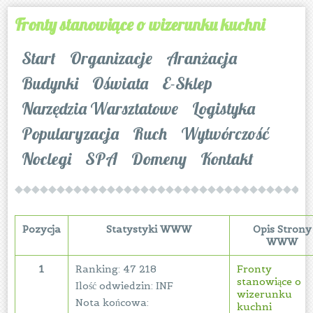
Fronty stanowiące o wizerunku kuchni
Start
Organizacje
Aranżacja
Budynki
Oświata
E-Sklep
Narzędzia Warsztatowe
Logistyka
Popularyzacja
Ruch
Wytwórczość
Noclegi
SPA
Domeny
Kontakt
Pozycja
Statystyki WWW
Opis Strony
WWW
1
Ranking: 47 218
Fronty
stanowiące o
Ilość odwiedzin: INF
wizerunku
Nota końcowa:
kuchni