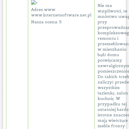
Nie ma
Adres www:
wątpliwości, że
www.internetsoftware.net.pl
mnóstwo uwag
Nasza ocena: 5
przy
przeprowadza
kompleksowe
remontu i
przemeblowan
w mieszkaniu
bądź domu
poświęcamy
newralgiczny
pomieszczenio
Do takich trze
zaliczyć przed
wszystkim
łazienkę, salon 
kuchnię. W
przypadku tej
ostatniej bard
istotne znacze
mają wieńczące
meble fronty