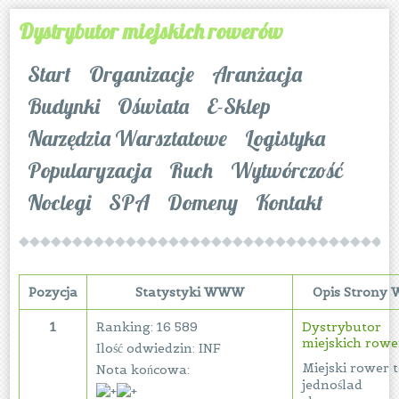
Dystrybutor miejskich rowerów
Start
Organizacje
Aranżacja
Budynki
Oświata
E-Sklep
Narzędzia Warsztatowe
Logistyka
Popularyzacja
Ruch
Wytwórczość
Noclegi
SPA
Domeny
Kontakt
Pozycja
Statystyki WWW
Opis Stron
1
Ranking: 16 589
Dystrybutor
miejskich row
Ilość odwiedzin: INF
Miejski rower 
Nota końcowa:
jednoślad