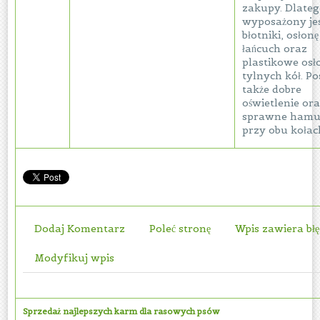
zakupy. Dlate
wyposażony je
błotniki, osłon
łańcuch oraz
plastikowe osł
tylnych kół. Po
także dobre
oświetlenie or
sprawne hamu
przy obu kołac
Dodaj Komentarz
Poleć stronę
Wpis zawiera bł
Modyfikuj wpis
Sprzedaż najlepszych karm dla rasowych psów