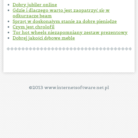
Dobry jubiler online
Gdzie i dlaczego warto jest zaopatrzyć się w
odkurzacze beam
Sprzęt w doskonałym stanie za dobre pieniądze
Czym jest chrolofil
Tor hot wheels niezapomniany zestaw prezentowy
Dobrej jakości dębowe meble
©2013 www.internetsoftware.net.pl