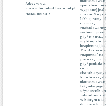
skonstruowan
Adres www:
specjalnie z my
www.internetsoftware.net.pl
wygodnej jeźdz
Nasza ocena: 5
mieście. Nie po
lekkiej ramy, c
opon czy
rozbudowane
systemu przer
gdyż nie służy 
szybkiej, ale d
bezpiecznej jaz
Miejski rower 
rozpoznać na
pierwszy rzut 
gdyż posiada k
cech
charakterysty
Przede wszyst
skonstruowany
tak, żeby jego
użytkownik un
zabrudzenia st
w którym udaje
do pracy lub n