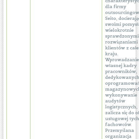
charakterysty
dla firmy
outsourcingow
Seito, docierają
swoimi pomysł
wielokrotnie
sprawdzonymi
rozwiązaniami
klientów z cał
kraju.
Wprowadzani
własnej kadry
pracowników,
dedykowanyc
oprogramowa
magazynowych
wykonywanie
audytów
logistycznych, 
zalicza się do 
usługowej tyc
fachowców.
Przemyślana
organizacja