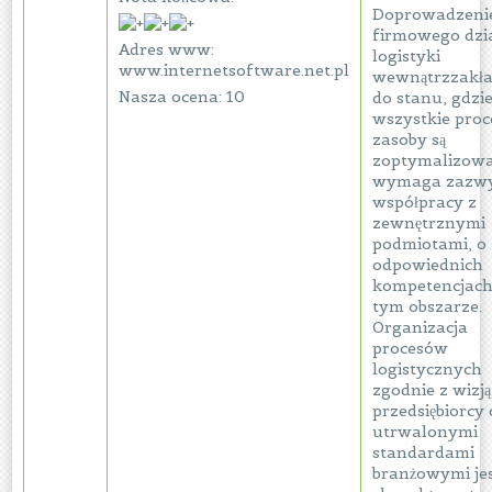
Doprowadzeni
firmowego dzi
Adres www:
logistyki
www.internetsoftware.net.pl
wewnątrzzakł
Nasza ocena: 10
do stanu, gdzi
wszystkie proc
zasoby są
zoptymalizow
wymaga zazwy
współpracy z
zewnętrznymi
podmiotami, o
odpowiednich
kompetencjac
tym obszarze.
Organizacja
procesów
logistycznych
zgodnie z wizją
przedsiębiorcy
utrwalonymi
standardami
branżowymi je