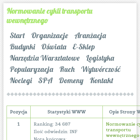
Normowanie cykli transportu
wewnętrznego
Start
Organizacje
Aranżacja
Budynki
Oświata
E-Sklep
Narzędzia Warsztatowe
Logistyka
Popularyzacja
Ruch
Wytwórczość
Noclegi
SPA
Domeny
Kontakt
Pozycja
Statystyki WWW
Opis Strony
1
Ranking: 34 687
Normowanie cy
transportu
Ilość odwiedzin: INF
wewnętrznego
Nota końcowa: