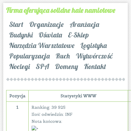
Firma oferująca solidne hale namiotowe
Start
Organizacje
Aranżacja
Budynki
Oświata
E-Sklep
Narzędzia Warsztatowe
Logistyka
Popularyzacja
Ruch
Wytwórczość
Noclegi
SPA
Domeny
Kontakt
Pozycja
Statystyki WWW
1
Ranking: 39 925
Ilość odwiedzin: INF
Nota końcowa: