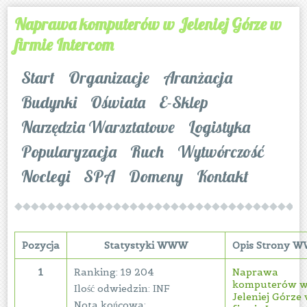
Naprawa komputerów w Jeleniej Górze w
firmie Intercom
Start
Organizacje
Aranżacja
Budynki
Oświata
E-Sklep
Narzędzia Warsztatowe
Logistyka
Popularyzacja
Ruch
Wytwórczość
Noclegi
SPA
Domeny
Kontakt
Pozycja
Statystyki WWW
Opis Strony 
1
Ranking: 19 204
Naprawa
komputerów 
Ilość odwiedzin: INF
Jeleniej Górze
Nota końcowa: