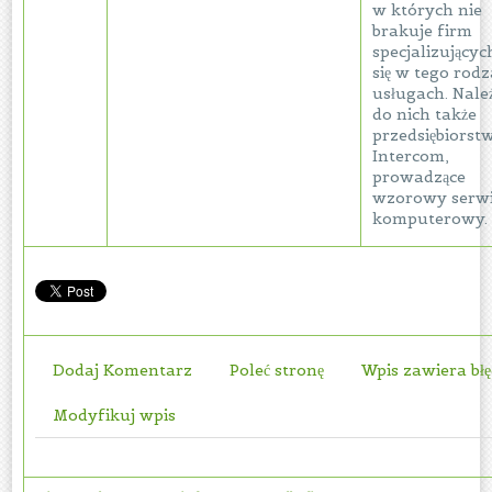
w których nie
brakuje firm
specjalizującyc
się w tego rodz
usługach. Nale
do nich także
przedsiębiorst
Intercom,
prowadzące
wzorowy serw
komputerowy.
Dodaj Komentarz
Poleć stronę
Wpis zawiera bł
Modyfikuj wpis