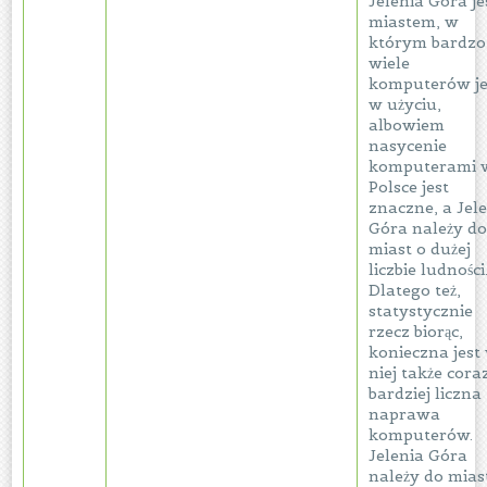
Jelenia Góra je
miastem, w
którym bardzo
wiele
komputerów je
w użyciu,
albowiem
nasycenie
komputerami 
Polsce jest
znaczne, a Jel
Góra należy d
miast o dużej
liczbie ludności
Dlatego też,
statystycznie
rzecz biorąc,
konieczna jest
niej także cora
bardziej liczna
naprawa
komputerów.
Jelenia Góra
należy do mias