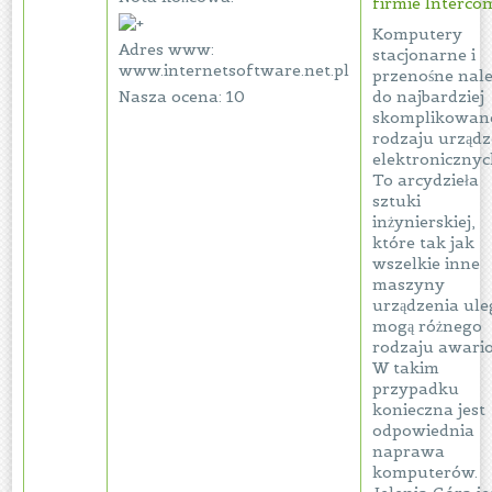
firmie Interco
Komputery
Adres www:
stacjonarne i
www.internetsoftware.net.pl
przenośne nale
Nasza ocena: 10
do najbardziej
skomplikowan
rodzaju urządz
elektronicznyc
To arcydzieła
sztuki
inżynierskiej,
które tak jak
wszelkie inne
maszyny
urządzenia ule
mogą różnego
rodzaju awari
W takim
przypadku
konieczna jest
odpowiednia
naprawa
komputerów.