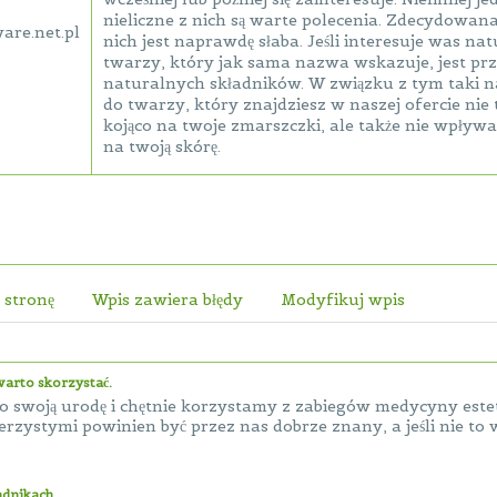
nieliczne z nich są warte polecenia. Zdecydowana
are.net.pl
nich jest naprawdę słaba. Jeśli interesuje was n
twarzy, który jak sama nazwa wskazuje, jest p
naturalnych składników. W związku z tym taki 
do twarzy, który znajdziesz w naszej ofercie nie 
kojąco na twoje zmarszczki, ale także nie wpływ
na twoją skórę.
 stronę
Wpis zawiera błędy
Modyfikuj wpis
arto skorzystać.
ć o swoją urodę i chętnie korzystamy z zabiegów medycyny estet
zystymi powinien być przez nas dobrze znany, a jeśli nie to wa
adnikach