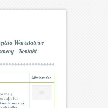
zędzia Warsztatowe
omeny
Kontakt
Miniaturka
re mają
wodując lub
akimi kremami
ednak tylko