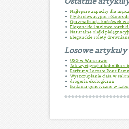
Ostatnie artykuł
Najlepsze zapachy dla mężc
Płytki elewacyjne: różnorod
Optymalizacja końcówek w
Eleganckie i stylowe torebk
Naturalne olejki pielęgnacy
Eleganckie rolety drewnian
Losowe artykuły
USG w Warszawie
Jak wyciągnąć alkoholika z 
Perfumy Lacoste Pour Fem
Wyszczuplanie ciała w sal
drogeria ekologiczna
Badania genetyczne w Lab