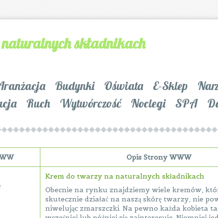
 naturalnych składnikach
Aranżacja
Budynki
Oświata
E-Sklep
Nar
acja
Ruch
Wytwórczość
Noclegi
SPA
D
 WWW
Opis Strony WWW
Krem do twarzy na naturalnych składnikach
F
Obecnie na rynku znajdziemy wiele kremów, któ
skutecznie działać na naszą skórę twarzy, nie po
niwelując zmarszczki. Na pewno każda kobieta t
wcześniej lub później się zainteresuje. Niemniej j