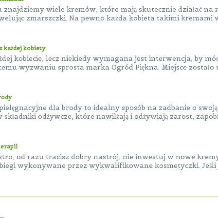
 znajdziemy wiele kremów, które mają skutecznie działać na n
welując zmarszczki. Na pewno każda kobieta takimi kremami wcz
 każdej kobiety
żdej kobiecie, lecz niekiedy wymagana jest interwencja, by mó
 temu wyzwaniu sprosta marka Ogród Piękna. Miejsce zostało u
brody
 pielęgnacyjne dla brody to idealny sposób na zadbanie o swoją
 składniki odżywcze, które nawilżają i odżywiają zarost, zapobie
erapii
ustro, od razu tracisz dobry nastrój, nie inwestuj w nowe krem
biegi wykonywane przez wykwalifikowane kosmetyczki. Jeśli jes