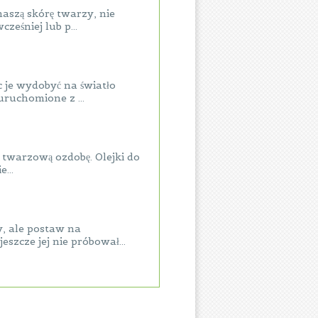
aszą skórę twarzy, nie
eśniej lub p...
c je wydobyć na światło
ruchomione z ...
 twarzową ozdobę. Olejki do
...
y, ale postaw na
zcze jej nie próbował...