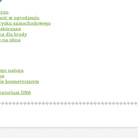
y
zyzn
ność w ogrodzeniu
trysku samochodowego
i skórzane
jne dla brody
e na okna
jego nałogu
me
onie kosmetycznym
oratorium DNA