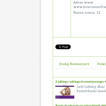
Adres www:
www.internetsoftw
Nasza ocena: 12
Dodaj Komentarz
Poleć
Z jakiego zabiegu kosmetycznego w
Jeśli lubimy dba
komórkami macier
Krem do twarzy na naturalnych skł