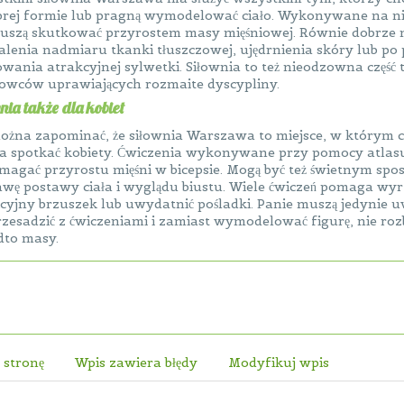
rej formie lub pragną wymodelować ciało. Wykonywane na ni
uszą skutkować przyrostem masy mięśniowej. Równie dobrze
alenia nadmiaru tkanki tłuszczowej, ujędrnienia skóry lub po
wania atrakcyjnej sylwetki. Siłownia to też nieodzowna część
owców uprawiających rozmaite dyscypliny.
nia także dla kobiet
ożna zapominać, że siłownia Warszawa to miejsce, w którym co
 spotkać kobiety. Ćwiczenia wykonywane przy pomocy atlas
agać przyrostu mięśni w bicepsie. Mogą być też świetnym sp
wę postawy ciała i wyglądu biustu. Wiele ćwiczeń pomaga wyrz
cyjny brzuszek lub uwydatnić pośladki. Panie muszą jedynie u
rzesadzić z ćwiczeniami i zamiast wymodelować figurę, nie r
dto masy.
 stronę
Wpis zawiera błędy
Modyfikuj wpis