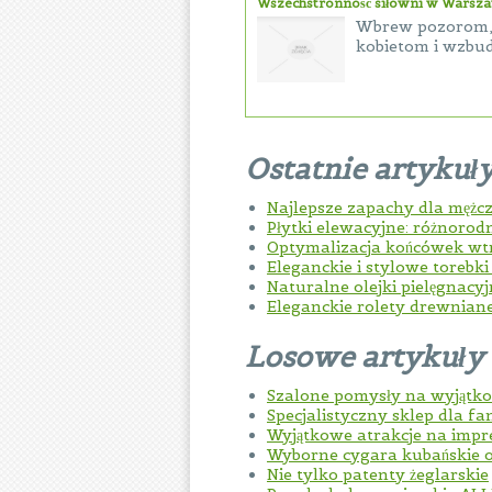
Wszechstronność siłowni w Warsz
Wbrew pozorom, s
kobietom i wzbud
Ostatnie artykuł
Najlepsze zapachy dla mężc
Płytki elewacyjne: różnorod
Optymalizacja końcówek w
Eleganckie i stylowe torebk
Naturalne olejki pielęgnacy
Eleganckie rolety drewnian
Losowe artykuły
Szalone pomysły na wyjątk
Specjalistyczny sklep dla 
Wyjątkowe atrakcje na impre
Wyborne cygara kubańskie 
Nie tylko patenty żeglarskie