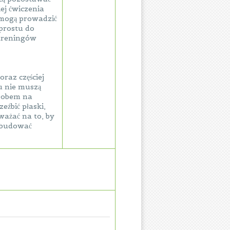
ej ćwiczenia
 mogą prowadzić
 prostu do
 treningów
raz częściej
u nie muszą
osobem na
eźbić płaski,
ważać na to, by
ozbudować