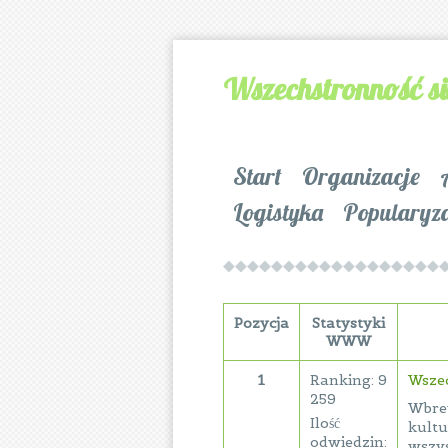
Wszechstronność s
Start
Organizacje
Logistyka
Popularyz
Pozycja
Statystyki
WWW
1
Ranking: 9
Wszec
259
Wbrew
Ilość
kultu
odwiedzin:
wszys