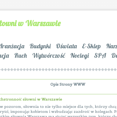
iłowni w Warszawie
Aranżacja
Budynki
Oświata
E-Sklep
Nar
acja
Ruch
Wytwórczość
Noclegi
SPA
D
Opis Strony WWW
hstronność siłowni w Warszawie
 pozorom, siłownia to nie tylko miejsce dla tych, którzy chcą
ryści, imponując kobietom i wzbudzając zazdrość w kolegach. 
tkim siłownia Warszawa ma służyć wszystkim tym, którzy ch