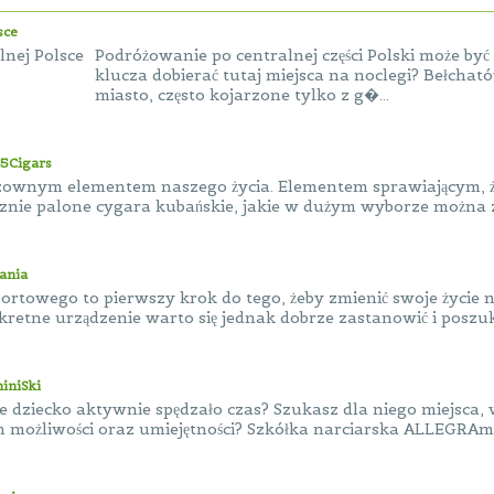
sce
Podróżowanie po centralnej części Polski może być
klucza dobierać tutaj miejsca na noclegi? Bełcható
miasto, często kojarzone tylko z g�...
25Cigars
zownym elementem naszego życia. Elementem sprawiającym, że
znie palone cygara kubańskie, jakie w dużym wyborze można z
ania
ortowego to pierwszy krok do tego, żeby zmienić swoje życie 
kretne urządzenie warto się jednak dobrze zastanowić i poszuk
iniSki
e dziecko aktywnie spędzało czas? Szukasz dla niego miejsca,
 możliwości oraz umiejętności? Szkółka narciarska ALLEGRAmini