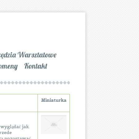
zędzia Warsztatowe
omeny
Kontakt
Miniaturka
 wyglądać jak
Przede
cą pozostawać