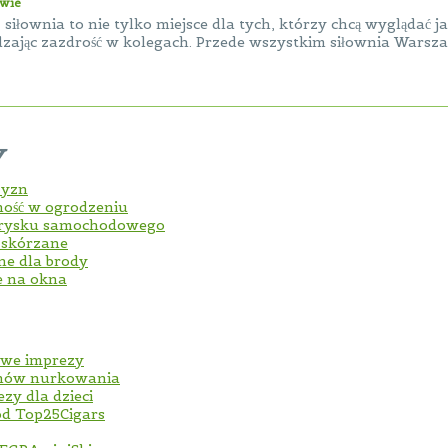
awie
iłownia to nie tylko miejsce dla tych, którzy chcą wyglądać ja
zając zazdrość w kolegach. Przede wszystkim siłownia Warszaw
y
zyzn
ność w ogrodzeniu
trysku samochodowego
i skórzane
jne dla brody
e na okna
owe imprezy
fanów nurkowania
zy dla dzieci
od Top25Cigars