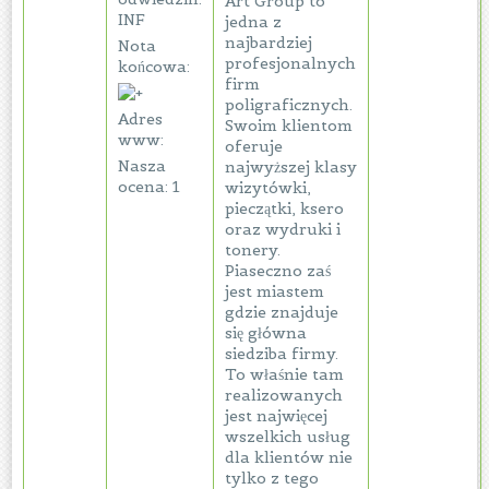
Art Group to
INF
jedna z
najbardziej
Nota
profesjonalnych
końcowa:
firm
poligraficznych.
Adres
Swoim klientom
www:
oferuje
Nasza
najwyższej klasy
ocena: 1
wizytówki,
pieczątki, ksero
oraz wydruki i
tonery.
Piaseczno zaś
jest miastem
gdzie znajduje
się główna
siedziba firmy.
To właśnie tam
realizowanych
jest najwięcej
wszelkich usług
dla klientów nie
tylko z tego