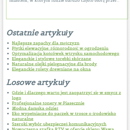
miastem, w którym ludzie bardzo często biorą przer...
Ostatnie artykuły
Najlepsze zapachy dla mężczyzn
Płytki elewacyjne: różnorodność w ogrodzeniu
Optymalizacja końcówek wtrysku samochodowego
Eleganckie i stylowe torebki skórzane
Naturalne olejki pielęgnacyjne dla brody
Eleganckie rolety drewniane na okna
Losowe artykuły
Gdzie i dlaczego warto jest zaopatrzyć się w smycz z
logo
Profesjonalne tonery w Piasecznie
Modna damska odzież
Eko wypełniacze do paczek w trosce o środowisko
naturalne
Szeroki wybór ubezpieczeń komunikacyjnych
Nowoczesna szafka RTV w ofercie sklepu Wawa