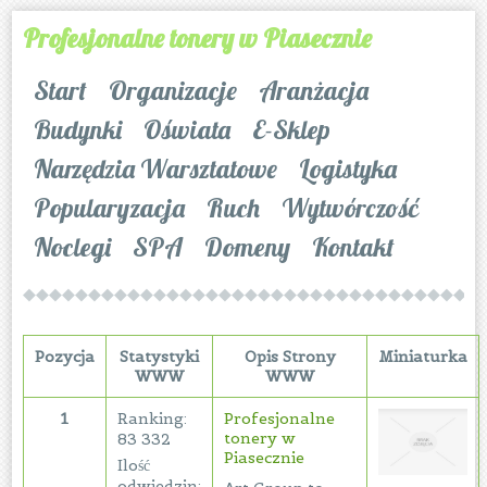
Profesjonalne tonery w Piasecznie
Start
Organizacje
Aranżacja
Budynki
Oświata
E-Sklep
Narzędzia Warsztatowe
Logistyka
Popularyzacja
Ruch
Wytwórczość
Noclegi
SPA
Domeny
Kontakt
Pozycja
Statystyki
Opis Strony
Miniaturka
WWW
WWW
1
Ranking:
Profesjonalne
tonery w
83 332
Piasecznie
Ilość
odwiedzin: