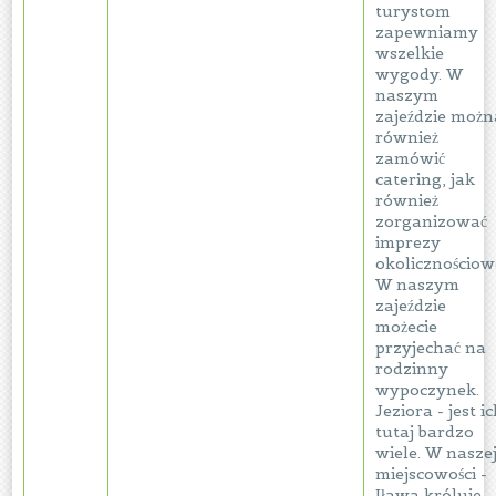
turystom
zapewniamy
wszelkie
wygody. W
naszym
zajeździe możn
również
zamówić
catering, jak
również
zorganizować
imprezy
okolicznościow
W naszym
zajeździe
możecie
przyjechać na
rodzinny
wypoczynek.
Jeziora - jest i
tutaj bardzo
wiele. W nasze
miejscowości -
Iława króluje