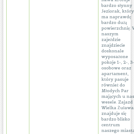
bardzo słynny
Jeziorak, któr
ma naprawdę
bardzo dużą
powierzchnię.
naszym
zajeździe
znajdziecie
doskonale
wyposażone
pokoje 1-, 2-, 3
osobowe oraz
apartament,
który pasuje
również do
Młodych Par
mających u na
wesele. Zajazd
Wielka Żuława
znajduje się
bardzo blisko
centrum
naszego miasta