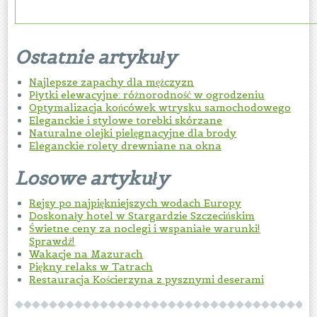
Ostatnie artykuły
Najlepsze zapachy dla mężczyzn
Płytki elewacyjne: różnorodność w ogrodzeniu
Optymalizacja końcówek wtrysku samochodowego
Eleganckie i stylowe torebki skórzane
Naturalne olejki pielęgnacyjne dla brody
Eleganckie rolety drewniane na okna
Losowe artykuły
Rejsy po najpiękniejszych wodach Europy
Doskonały hotel w Stargardzie Szczecińskim
Świetne ceny za noclegi i wspaniałe warunki!
Sprawdź!
Wakacje na Mazurach
Piękny relaks w Tatrach
Restauracja Kościerzyna z pysznymi deserami