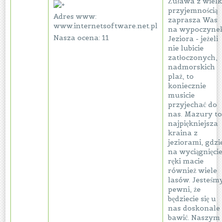
Żuława z wielk
przyjemnością
Adres www:
zaprasza Was
www.internetsoftware.net.pl
na wypoczynek
Nasza ocena: 11
Jeziora - jeżeli
nie lubicie
zatłoczonych,
nadmorskich
plaż, to
koniecznie
musicie
przyjechać do
nas. Mazury t
najpiękniejsza
kraina z
jeziorami, gdzi
na wyciągnięci
ręki macie
również wiele
lasów. Jesteśm
pewni, że
będziecie się u
nas doskonale
bawić. Naszym