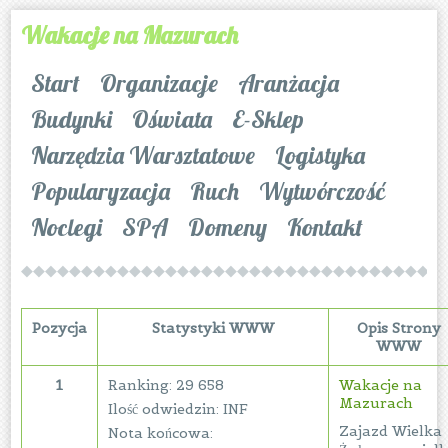
Wakacje na Mazurach
Start
Organizacje
Aranżacja
Budynki
Oświata
E-Sklep
Narzędzia Warsztatowe
Logistyka
Popularyzacja
Ruch
Wytwórczość
Noclegi
SPA
Domeny
Kontakt
Pozycja
Statystyki WWW
Opis Strony
WWW
1
Ranking: 29 658
Wakacje na
Mazurach
Ilość odwiedzin: INF
Zajazd Wielka
Nota końcowa: