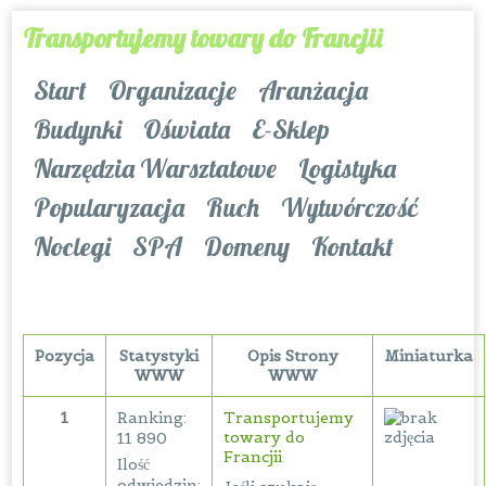
Transportujemy towary do Francjii
Start
Organizacje
Aranżacja
Budynki
Oświata
E-Sklep
Narzędzia Warsztatowe
Logistyka
Popularyzacja
Ruch
Wytwórczość
Noclegi
SPA
Domeny
Kontakt
Pozycja
Statystyki
Opis Strony
Miniaturka
WWW
WWW
1
Ranking:
Transportujemy
towary do
11 890
Francjii
Ilość
odwiedzin: