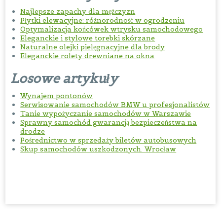
Najlepsze zapachy dla mężczyzn
Płytki elewacyjne: różnorodność w ogrodzeniu
Optymalizacja końcówek wtrysku samochodowego
Eleganckie i stylowe torebki skórzane
Naturalne olejki pielęgnacyjne dla brody
Eleganckie rolety drewniane na okna
Losowe artykuły
Wynajem pontonów
Serwisowanie samochodów BMW u profesjonalistów
Tanie wypożyczanie samochodów w Warszawie
Sprawny samochód gwarancją bezpieczeństwa na
drodze
Pośrednictwo w sprzedaży biletów autobusowych
Skup samochodów uszkodzonych. Wrocław