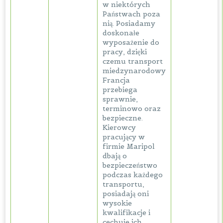
w niektórych
Państwach poza
nią. Posiadamy
doskonałe
wyposażenie do
pracy, dzięki
czemu transport
miedzynarodowy
Francja
przebiega
sprawnie,
terminowo oraz
bezpieczne.
Kierowcy
pracujący w
firmie Maripol
dbają o
bezpieczeństwo
podczas każdego
transportu,
posiadają oni
wysokie
kwalifikacje i
cechuje ich