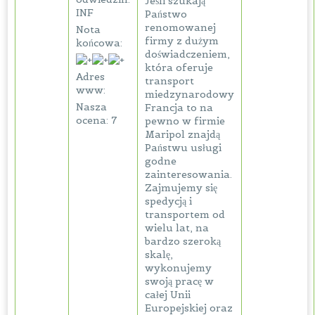
Jeśli szukają
INF
Państwo
renomowanej
Nota
firmy z dużym
końcowa:
doświadczeniem,
która oferuje
Adres
transport
www:
miedzynarodowy
Nasza
Francja to na
ocena: 7
pewno w firmie
Maripol znajdą
Państwu usługi
godne
zainteresowania.
Zajmujemy się
spedycją i
transportem od
wielu lat, na
bardzo szeroką
skalę,
wykonujemy
swoją pracę w
całej Unii
Europejskiej oraz