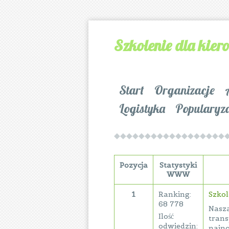
Szkolenie dla kie
Start
Organizacje
Logistyka
Popularyz
Pozycja
Statystyki
WWW
1
Ranking:
Szkol
68 778
Nasza
Ilość
trans
odwiedzin:
najno