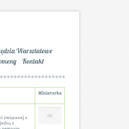
zędzia Warsztatowe
omeny
Kontakt
Miniaturka
i związanej z
jedną z
ące pewnym