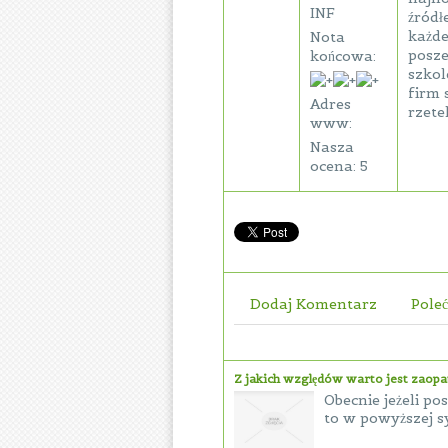
INF
źródł
każde
Nota
posze
końcowa:
szkol
firm 
Adres
rzete
www:
Nasza
ocena: 5
Dodaj Komentarz
Poleć
Z jakich względów warto jest zaop
Obecnie jeżeli 
to w powyższej s