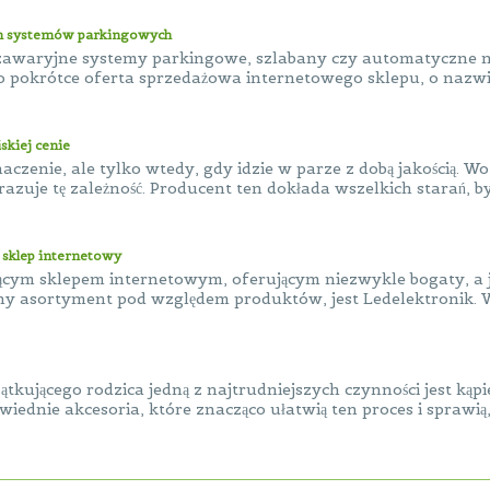
h systemów parkingowych
zawaryjne systemy parkingowe, szlabany czy automatyczne 
o pokrótce oferta sprzedażowa internetowego sklepu, o nazwi
skiej cenie
aczenie, ale tylko wtedy, gdy idzie w parze z dobą jakością. 
razuje tę zależność. Producent ten dokłada wszelkich starań, by 
y sklep internetowy
jącym sklepem internetowym, oferującym niezwykle bogaty, a
y asortyment pod względem produktów, jest Ledelektronik. W
ątkującego rodzica jedną z najtrudniejszych czynności jest ką
wiednie akcesoria, które znacząco ułatwią ten proces i sprawią, 