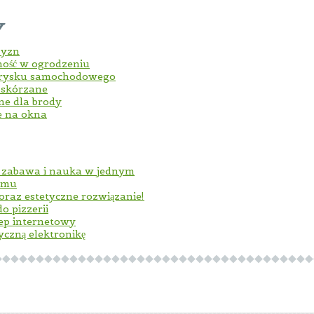
y
zyzn
ność w ogrodzeniu
trysku samochodowego
i skórzane
jne dla brody
e na okna
- zabawa i nauka w jednym
domu
 oraz estetyczne rozwiązanie!
o pizzerii
lep internetowy
yczną elektronikę