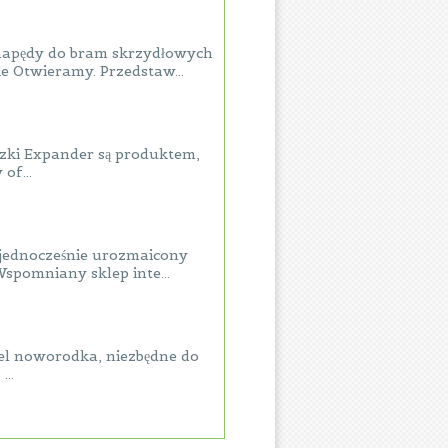
napędy do bram skrzydłowych
e Otwieramy. Przedstaw...
Wozki Expander są produktem,
of...
 jednocześnie urozmaicony
spomniany sklep inte...
piel noworodka, niezbędne do
...