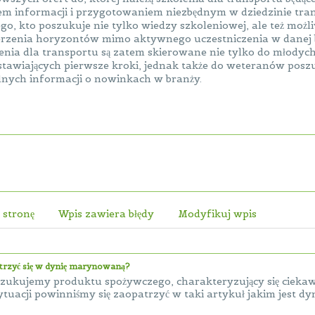
em informacji i przygotowaniem niezbędnym w dziedzinie tra
go, kto poszukuje nie tylko wiedzy szkoleniowej, ale też możli
rzenia horyzontów mimo aktywnego uczestniczenia w danej 
enia dla transportu są zatem skierowane nie tylko do młodyc
stawiających pierwsze kroki, jednak także do weteranów posz
lnych informacji o nowinkach w branży.
 stronę
Wpis zawiera błędy
Modyfikuj wpis
atrzyć się w dynię marynowaną?
poszukujemy produktu spożywczego, charakteryzujący się ci
ytuacji powinniśmy się zaopatrzyć w taki artykuł jakim jest d