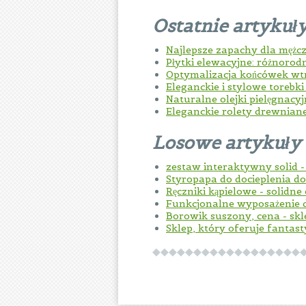
Ostatnie artykuł
Najlepsze zapachy dla mężc
Płytki elewacyjne: różnorod
Optymalizacja końcówek w
Eleganckie i stylowe torebk
Naturalne olejki pielęgnacy
Eleganckie rolety drewnian
Losowe artykuły
zestaw interaktywny solid 
Styropapa do docieplenia 
Ręczniki kąpielowe - solidne
Funkcjonalne wyposażenie d
Borowik suszony, cena - sk
Sklep, który oferuje fantast