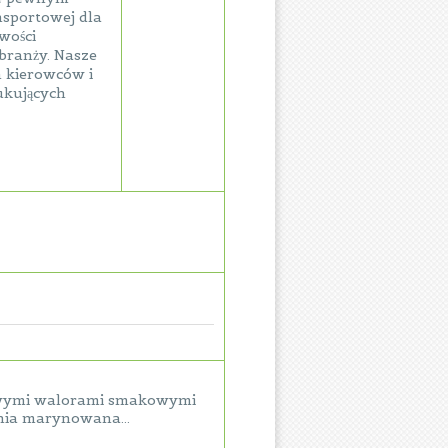
nsportowej dla
wości
branży. Nasze
h kierowców i
ukujących
ekawymi walorami smakowymi
ynia marynowana...