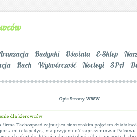
rowców
Aranżacja
Budynki
Oświata
E-Sklep
Nar
acja
Ruch
Wytwórczość
Noclegi
SPA
D
Opis Strony WWW
enie dla kierowców
 firma Tachospeed zajmująca się szerokim pojęciem działalnośc
portami i ekspedycją ma przyjemność zaprezentować Państwu 
wszych ofert do, której należą szkolenia dla transportu będ