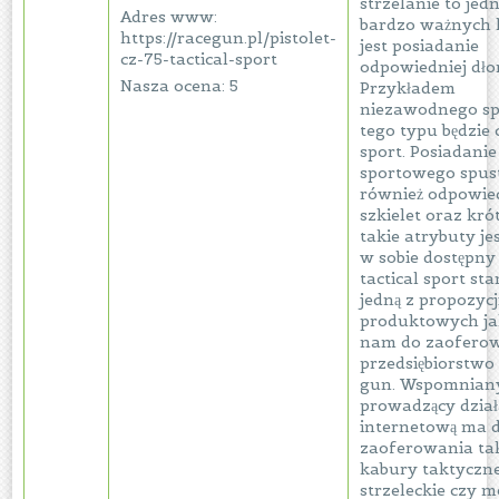
strzelanie to jed
Adres www:
bardzo ważnych 
https://racegun.pl/pistolet-
jest posiadanie
cz-75-tactical-sport
odpowiedniej dłon
Nasza ocena: 5
Przykładem
niezawodnego sp
tego typu będzie c
sport. Posiadanie
sportowego spust
również odpowie
szkielet oraz krót
takie atrybuty je
w sobie dostępny 
tactical sport st
jedną z propozycj
produktowych ja
nam do zaofero
przedsiębiorstwo
gun. Wspomniany
prowadzący dział
internetową ma 
zaoferowania ta
kabury taktyczne
strzeleckie czy 