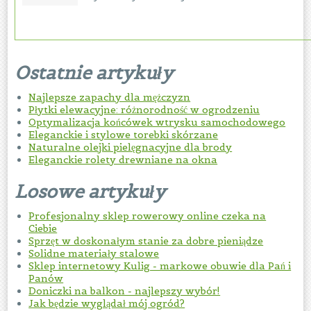
Ostatnie artykuły
Najlepsze zapachy dla mężczyzn
Płytki elewacyjne: różnorodność w ogrodzeniu
Optymalizacja końcówek wtrysku samochodowego
Eleganckie i stylowe torebki skórzane
Naturalne olejki pielęgnacyjne dla brody
Eleganckie rolety drewniane na okna
Losowe artykuły
Profesjonalny sklep rowerowy online czeka na
Ciebie
Sprzęt w doskonałym stanie za dobre pieniądze
Solidne materiały stalowe
Sklep internetowy Kulig - markowe obuwie dla Pań i
Panów
Doniczki na balkon - najlepszy wybór!
Jak będzie wyglądał mój ogród?