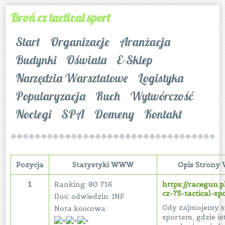
Broń cz tactical sport
Start
Organizacje
Aranżacja
Budynki
Oświata
E-Sklep
Narzędzia Warsztatowe
Logistyka
Popularyzacja
Ruch
Wytwórczość
Noclegi
SPA
Domeny
Kontakt
Pozycja
Statystyki WWW
Opis Stron
1
Ranking: 80 716
https://racegun.pl
cz-75-tactical-sp
Ilość odwiedzin: INF
Gdy zajmujemy s
Nota końcowa:
sportem, gdzie is