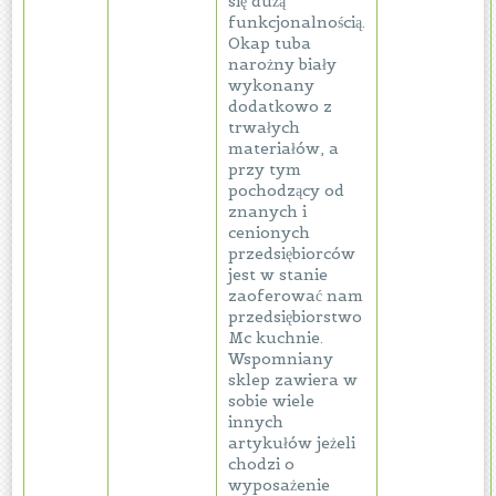
się dużą
funkcjonalnością.
Okap tuba
narożny biały
wykonany
dodatkowo z
trwałych
materiałów, a
przy tym
pochodzący od
znanych i
cenionych
przedsiębiorców
jest w stanie
zaoferować nam
przedsiębiorstwo
Mc kuchnie.
Wspomniany
sklep zawiera w
sobie wiele
innych
artykułów jeżeli
chodzi o
wyposażenie