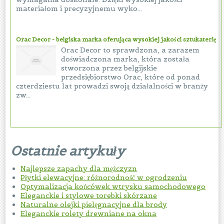
materiałom i precyzyjnemu wyko...
Orac Decor - belgiska marka oferująca wysokiej jakości sztukaterię
Orac Decor to sprawdzona, a zarazem
doświadczona marka, która została
stworzona przez belgijskie
przedsiębiorstwo Orac, które od ponad
czterdziestu lat prowadzi swoją działalności w branży
zw...
Ostatnie artykuły
Najlepsze zapachy dla mężczyzn
Płytki elewacyjne: różnorodność w ogrodzeniu
Optymalizacja końcówek wtrysku samochodowego
Eleganckie i stylowe torebki skórzane
Naturalne olejki pielęgnacyjne dla brody
Eleganckie rolety drewniane na okna