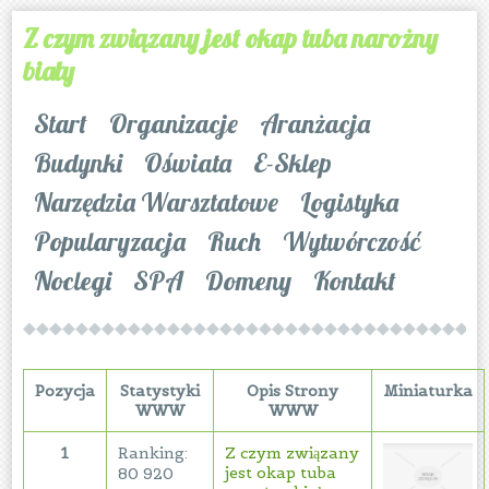
Z czym związany jest okap tuba narożny
biały
Start
Organizacje
Aranżacja
Budynki
Oświata
E-Sklep
Narzędzia Warsztatowe
Logistyka
Popularyzacja
Ruch
Wytwórczość
Noclegi
SPA
Domeny
Kontakt
Pozycja
Statystyki
Opis Strony
Miniaturka
WWW
WWW
1
Ranking:
Z czym związany
jest okap tuba
80 920