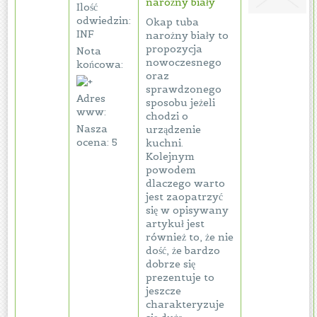
narożny biały
Ilość
odwiedzin:
Okap tuba
INF
narożny biały to
propozycja
Nota
nowoczesnego
końcowa:
oraz
sprawdzonego
Adres
sposobu jeżeli
www:
chodzi o
Nasza
urządzenie
ocena: 5
kuchni.
Kolejnym
powodem
dlaczego warto
jest zaopatrzyć
się w opisywany
artykuł jest
również to, że nie
dość, że bardzo
dobrze się
prezentuje to
jeszcze
charakteryzuje