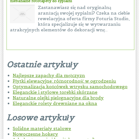
niebanalne fototapety do sypialni
Zastanawiasz się nad oryginalną
aranżacją swojej sypialni? Czeka na ciebie
rewelacyjna oferta firmy Foturia Studio,
która specjalizuje się w wytwarzaniu
atrakcyjnych elementów do dekoracji wnę...
Ostatnie artykuły
Najlepsze zapachy dla mężczyzn
Płytki elewacyjne: różnorodność w ogrodzeniu
Optymalizacja końcówek wtrysku samochodowego
Eleganckie i stylowe torebki skórzane
Naturalne olejki pielęgnacyjne dla brody
Eleganckie rolety drewniane na okna
Losowe artykuły
Solidne materiały stalowe
Nowoczesne hokery