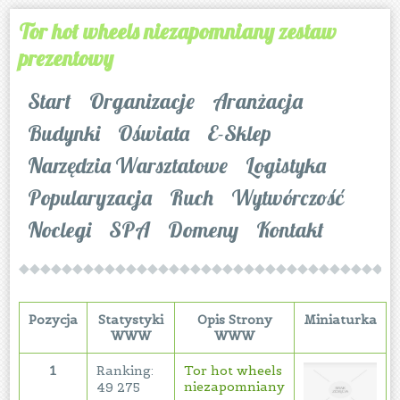
Tor hot wheels niezapomniany zestaw
prezentowy
Start
Organizacje
Aranżacja
Budynki
Oświata
E-Sklep
Narzędzia Warsztatowe
Logistyka
Popularyzacja
Ruch
Wytwórczość
Noclegi
SPA
Domeny
Kontakt
Pozycja
Statystyki
Opis Strony
Miniaturka
WWW
WWW
1
Ranking:
Tor hot wheels
niezapomniany
49 275