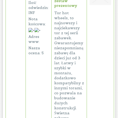
zestaw
Ilość
prezentowy
odwiedzin:
INF
Tor hot
wheels, to
Nota
najnowszy i
końcowa:
najciekawszy
tor z tej serii
Adres
zabawek.
www:
Gwarantujemy
Nasza
niezapomnianą
ocena: 5
zabawę dla
dzieci już od 3
lat. Łatwy i
szybki w
montażu,
dodatkowo
kompatybilny z
innymi torami,
co pozwala na
budowanie
dużych
konstrukcji.
Świetna