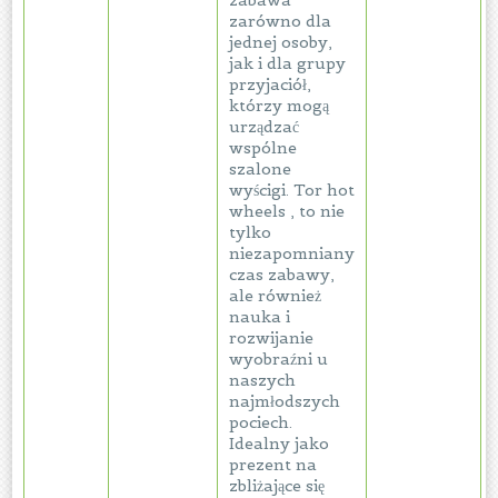
zabawa
zarówno dla
jednej osoby,
jak i dla grupy
przyjaciół,
którzy mogą
urządzać
wspólne
szalone
wyścigi. Tor hot
wheels , to nie
tylko
niezapomniany
czas zabawy,
ale również
nauka i
rozwijanie
wyobraźni u
naszych
najmłodszych
pociech.
Idealny jako
prezent na
zbliżające się