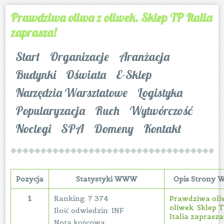
Prawdziwa oliwa z oliwek. Sklep TP Italia
zaprasza!
Start
Organizacje
Aranżacja
Budynki
Oświata
E-Sklep
Narzędzia Warsztatowe
Logistyka
Popularyzacja
Ruch
Wytwórczość
Noclegi
SPA
Domeny
Kontakt
Pozycja
Statystyki WWW
Opis Strony
1
Ranking: 7 374
Prawdziwa oli
oliwek. Sklep 
Ilość odwiedzin: INF
Italia zaprasza
Nota końcowa: