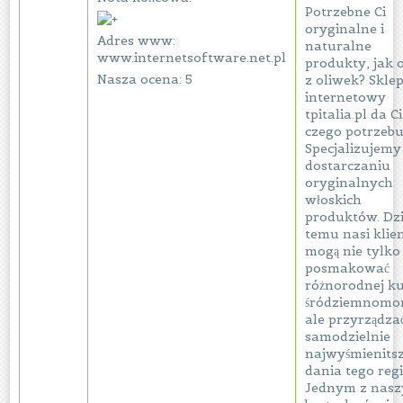
Potrzebne Ci
oryginalne i
Adres www:
naturalne
www.internetsoftware.net.pl
produkty, jak 
Nasza ocena: 5
z oliwek? Skle
internetowy
tpitalia.pl da Ci
czego potrzebu
Specjalizujemy 
dostarczaniu
oryginalnych
włoskich
produktów. Dzi
temu nasi klien
mogą nie tylko
posmakować
różnorodnej k
śródziemnomor
ale przyrządza
samodzielnie
najwyśmienits
dania tego reg
Jednym z nasz