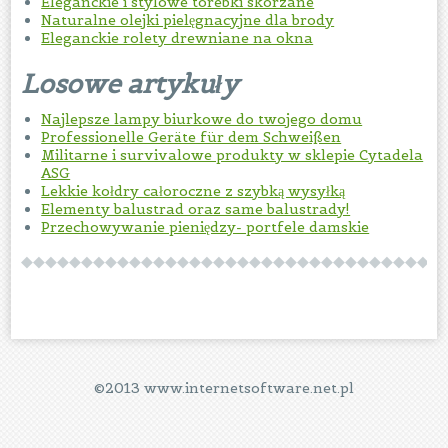
Eleganckie i stylowe torebki skórzane
Naturalne olejki pielęgnacyjne dla brody
Eleganckie rolety drewniane na okna
Losowe artykuły
Najlepsze lampy biurkowe do twojego domu
Professionelle Geräte für dem Schweißen
Militarne i survivalowe produkty w sklepie Cytadela
ASG
Lekkie kołdry całoroczne z szybką wysyłką
Elementy balustrad oraz same balustrady!
Przechowywanie pieniędzy- portfele damskie
©2013 www.internetsoftware.net.pl