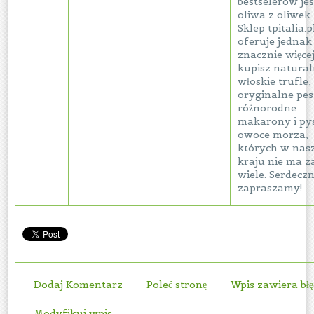
bestselerów jes
oliwa z oliwek.
Sklep tpitalia.p
oferuje jednak
znacznie więcej
kupisz natura
włoskie trufle,
oryginalne pes
różnorodne
makarony i py
owoce morza,
których w na
kraju nie ma z
wiele. Serdeczn
zapraszamy!
Dodaj Komentarz
Poleć stronę
Wpis zawiera bł
Modyfikuj wpis