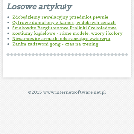
Losowe artykuły
Zdobędziemy rewelacyjny przedmiot pewnie
Cyfrowe domofony z kamerą w dobrych cenach
Smakowite Bezglutenowe Pralinki Czekoladowe
Kostiumy kąpielowe - różne modele, wzory i kolory
Niesamowite armatki odstraszające zwierzęta
Zanim zadzwoni gong - czas na trening
©2013 www.internetsoftware.net.pl