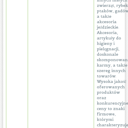
innych małych
zwierząt, rybek
ptaków, gadów
a także
akcesoria
jeździeckie.
Akcesoria,
artykuły do
higieny i
pielęgnacji,
doskonale
skomponowan
karmy, a także
szereg innych
towarów.
Wysoka jakość
oferowanych
produktów
oraz
konkurencyjn
ceny to znaki
firmowe,
którymi
charakteryzuj