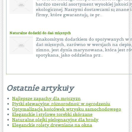
bardzo szeroki asortyment wysokiej jakości 
ekologicznej. Naszymi dostawcami są znane
firmy, które gwarantują, że pr...
Naturalne dodatki do dań mięsnych
Znakomitym dodatkiem do spożywanych w ró
dań mięsnych, zarówno w wersjach na ciepło, 
zimno, jest dynia marynowana, która jest ró
spotykana, jako oddzielna prz...
Ostatnie artykuły
Najlepsze zapachy dla mężczyzn
Płytki elewacyjne: różnorodność w ogrodzeniu
Optymalizacja końcówek wtrysku samochodowego
Eleganckie i stylowe torebki skórzane
Naturalne olejki pielęgnacyjne dla brody
Eleganckie rolety drewniane na okna