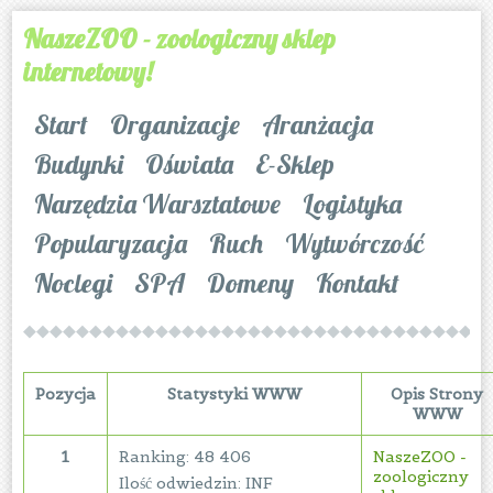
NaszeZOO - zoologiczny sklep
internetowy!
Start
Organizacje
Aranżacja
Budynki
Oświata
E-Sklep
Narzędzia Warsztatowe
Logistyka
Popularyzacja
Ruch
Wytwórczość
Noclegi
SPA
Domeny
Kontakt
Pozycja
Statystyki WWW
Opis Strony
WWW
1
Ranking: 48 406
NaszeZOO -
zoologiczny
Ilość odwiedzin: INF