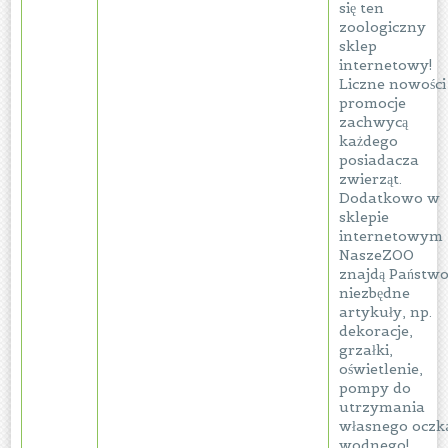
się ten
zoologiczny
sklep
internetowy!
Liczne nowości 
promocje
zachwycą
każdego
posiadacza
zwierząt.
Dodatkowo w
sklepie
internetowym
NaszeZOO
znajdą Państw
niezbędne
artykuły, np.
dekoracje,
grzałki,
oświetlenie,
pompy do
utrzymania
własnego oczk
wodnego!