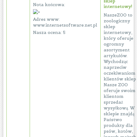
sklep
Nota końcowa:
internetowy!
NaszeZOO to
Adres www:
zoologiczny
www.internetsoftware.net.pl
sklep
Nasza ocena: 5
internetowy,
który oferuje
ogromny
asortyment
artykułów.
Wychodząc
naprzeciw
oczekiwaniom
klientów sklep
Nasze ZOO
oferuje swoim
klientom
sprzedaż
wysyłkową. W
sklepie znajdą
Państwo
produkty dla
psów, kotów,