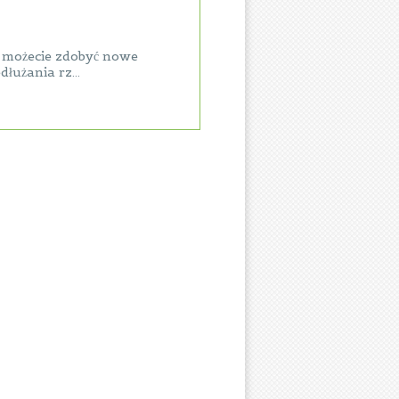
m możecie zdobyć nowe
łużania rz...