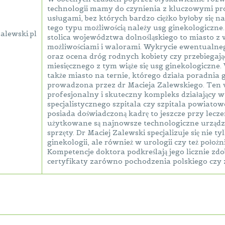
technologii mamy do czynienia z kluczowymi pr
usługami, bez których bardzo ciężko byłoby się na
tego typu możliwością należy usg ginekologiczne
alewski.pl
stolica województwa dolnośląskiego to miasto z
możliwościami i walorami. Wykrycie ewentualne
oraz ocena dróg rodnych kobiety czy przebiegają
miesięcznego z tym wiąże się usg ginekologiczne.
także miasto na ternie, którego działa poradnia 
prowadzona przez dr Macieja Zalewskiego. Ten
profesjonalny i skuteczny kompleks działający w
specjalistycznego szpitala czy szpitala powiatowe
posiada doświadczoną kadrę to jeszcze przy lecze
użytkowane są najnowsze technologiczne urządze
sprzęty. Dr Maciej Zalewski specjalizuje się nie ty
ginekologii, ale również w urologii czy też położn
Kompetencje doktora podkreślają jego licznie zd
certyfikaty zarówno pochodzenia polskiego czy 