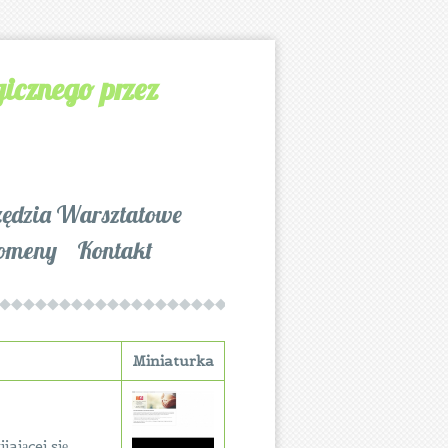
icznego przez
zędzia Warsztatowe
omeny
Kontakt
Miniaturka
ającej się