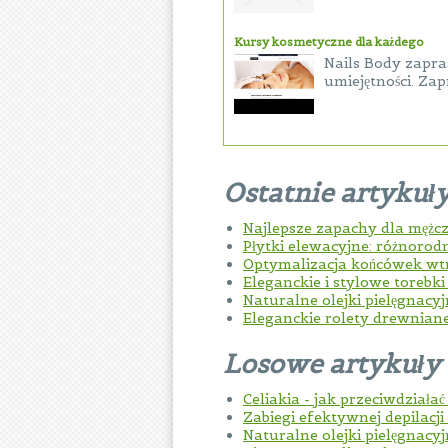
Kursy kosmetyczne dla każdego
Nails Body zapra
umiejętności. Zap
Ostatnie artykuł
Najlepsze zapachy dla mężc
Płytki elewacyjne: różnorod
Optymalizacja końcówek w
Eleganckie i stylowe torebk
Naturalne olejki pielęgnacy
Eleganckie rolety drewnian
Losowe artykuły
Celiakia - jak przeciwdziałać i
Zabiegi efektywnej depilacji
Naturalne olejki pielęgnacy