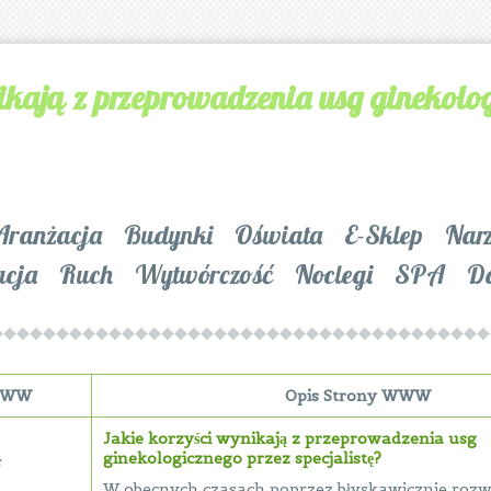
ikają z przeprowadzenia usg ginekolog
Aranżacja
Budynki
Oświata
E-Sklep
Nar
acja
Ruch
Wytwórczość
Noclegi
SPA
D
 WWW
Opis Strony WWW
Jakie korzyści wynikają z przeprowadzenia usg
ginekologicznego przez specjalistę?
F
W obecnych czasach poprzez błyskawicznie rozwij