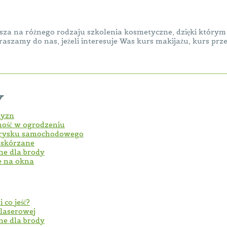
sza na różnego rodzaju szkolenia kosmetyczne, dzięki który
raszamy do nas, jeżeli interesuje Was kurs makijażu, kurs przed
y
zyzn
ność w ogrodzeniu
trysku samochodowego
i skórzane
jne dla brody
e na okna
 co jeść?
 laserowej
jne dla brody