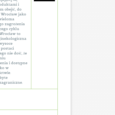
oduktami i
m obejść, do
. Wrocław jako
 wieloma
go zagrożenia
cego cyklu
 Wrocław to
ginekologiczna
 wysoce
 postaci
go nie dość, że
niu
nia i dostępne
lko w
ictwie.
obyte
zagraniczne.