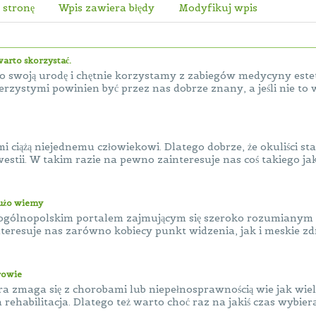
 stronę
Wpis zawiera błędy
Modyfikuj wpis
arto skorzystać.
ć o swoją urodę i chętnie korzystamy z zabiegów medycyny estet
zystymi powinien być przez nas dobrze znany, a jeśli nie to wa
 ciążą niejednemu człowiekowi. Dlatego dobrze, że okuliści star
stii. W takim razie na pewno zainteresuje nas coś takiego jak
dużo wiemy
ogólnopolskim portalem zajmującym się szeroko rozumianym
teresuje nas zarówno kobiecy punkt widzenia, jak i meskie zdr
drowie
ra zmaga się z chorobami lub niepełnosprawnością wie jak wi
rehabilitacja. Dlatego też warto choć raz na jakiś czas wybierać 