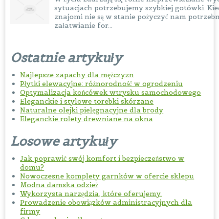
sytuacjach potrzebujemy szybkiej gotówki. Kied
znajomi nie są w stanie pożyczyć nam potrzebn
załatwianie for...
Ostatnie artykuły
Najlepsze zapachy dla mężczyzn
Płytki elewacyjne: różnorodność w ogrodzeniu
Optymalizacja końcówek wtrysku samochodowego
Eleganckie i stylowe torebki skórzane
Naturalne olejki pielęgnacyjne dla brody
Eleganckie rolety drewniane na okna
Losowe artykuły
Jak poprawić swój komfort i bezpieczeństwo w
domu?
Nowoczesne komplety garnków w ofercie sklepu
Modna damska odzież
Wykorzysta narzędzia, które oferujemy.
Prowadzenie obowiązków administracyjnych dla
firmy