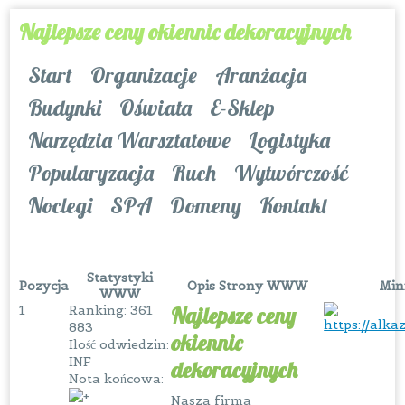
Najlepsze ceny okiennic dekoracyjnych
Start
Organizacje
Aranżacja
Budynki
Oświata
E-Sklep
Narzędzia Warsztatowe
Logistyka
Popularyzacja
Ruch
Wytwórczość
Noclegi
SPA
Domeny
Kontakt
Statystyki
Pozycja
Opis Strony WWW
Min
WWW
1
Ranking: 361
Najlepsze ceny
883
okiennic
Ilość odwiedzin:
INF
dekoracyjnych
Nota końcowa:
Nasza firma