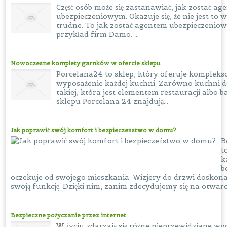
Część osób może się zastanawiać, jak zostać a
ubezpieczeniowym. Okazuje się, że nie jest to w
trudne. To jak zostać agentem ubezpieczenio
przykład firm Damo. ...
Nowoczesne komplety garnków w ofercie sklepu
Porcelana24 to sklep, który oferuje komplek
wyposażenie każdej kuchni. Zarówno kuchni d
takiej, która jest elementem restauracji albo b
sklepu Porcelana 24 znajdują...
Jak poprawić swój komfort i bezpieczeństwo w domu?
B
t
k
b
oczekuje od swojego mieszkania. Wizjery do drzwi doskonal
swoją funkcję. Dzięki nim, zanim zdecydujemy się na otwarci
Bezpieczne pożyczanie przez internet
W życiu zdarzają się różne nieprzewidziane wy