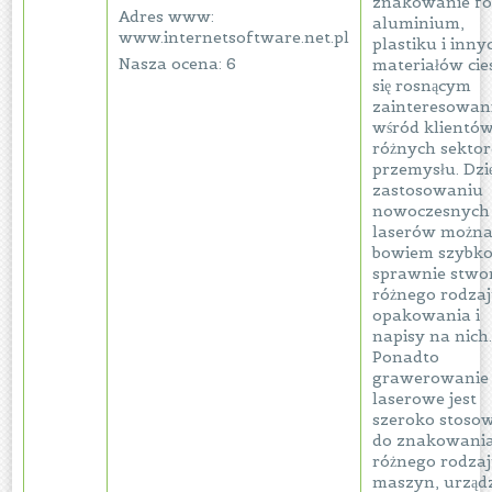
znakowanie fol
Adres www:
aluminium,
www.internetsoftware.net.pl
plastiku i inny
Nasza ocena: 6
materiałów cie
się rosnącym
zainteresowa
wśród klientów
różnych sekto
przemysłu. Dzi
zastosowaniu
nowoczesnych
laserów możn
bowiem szybko
sprawnie stwo
różnego rodza
opakowania i
napisy na nich
Ponadto
grawerowanie
laserowe jest
szeroko stoso
do znakowani
różnego rodza
maszyn, urządz