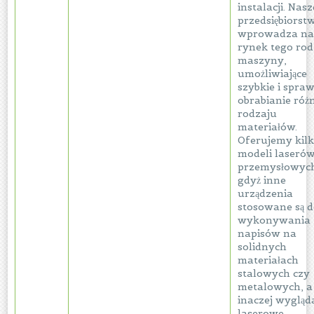
instalacji. Nasz
przedsiębiorst
wprowadza n
rynek tego rod
maszyny,
umożliwiające
szybkie i spra
obrabianie róż
rodzaju
materiałów.
Oferujemy kil
modeli laseró
przemysłowyc
gdyż inne
urządzenia
stosowane są 
wykonywania
napisów na
solidnych
materiałach
stalowych czy
metalowych, a
inaczej wygląd
laserowe