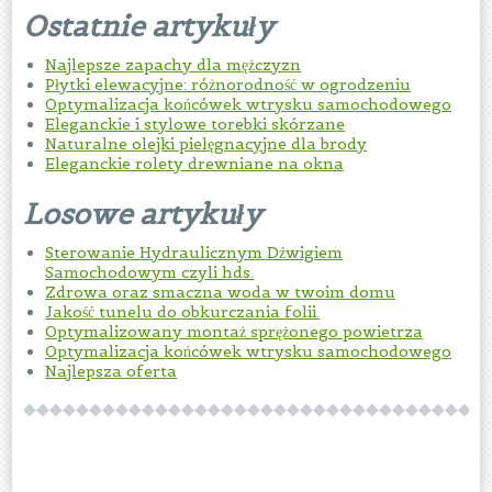
Ostatnie artykuły
Najlepsze zapachy dla mężczyzn
Płytki elewacyjne: różnorodność w ogrodzeniu
Optymalizacja końcówek wtrysku samochodowego
Eleganckie i stylowe torebki skórzane
Naturalne olejki pielęgnacyjne dla brody
Eleganckie rolety drewniane na okna
Losowe artykuły
Sterowanie Hydraulicznym Dźwigiem
Samochodowym czyli hds.
Zdrowa oraz smaczna woda w twoim domu
Jakość tunelu do obkurczania folii.
Optymalizowany montaż sprężonego powietrza
Optymalizacja końcówek wtrysku samochodowego
Najlepsza oferta