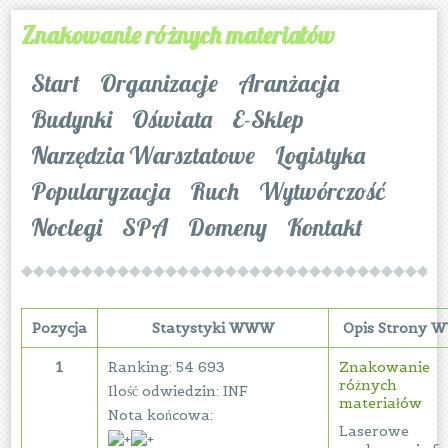
Znakowanie różnych materiałów
Start
Organizacje
Aranżacja
Budynki
Oświata
E-Sklep
Narzędzia Warsztatowe
Logistyka
Popularyzacja
Ruch
Wytwórczość
Noclegi
SPA
Domeny
Kontakt
Pozycja
Statystyki WWW
Opis Strony
1
Ranking: 54 693
Znakowanie
różnych
Ilość odwiedzin: INF
materiałów
Nota końcowa:
Laserowe