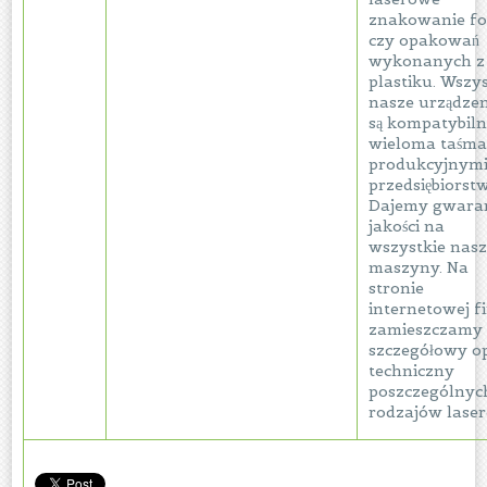
znakowanie fol
czy opakowań
wykonanych z
plastiku. Wszy
nasze urządze
są kompatybiln
wieloma taśm
produkcyjnym
przedsiębiorst
Dajemy gwaran
jakości na
wszystkie nas
maszyny. Na
stronie
internetowej f
zamieszczamy
szczegółowy op
techniczny
poszczególnyc
rodzajów laser