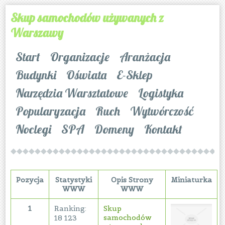
Skup samochodów używanych z
Warszawy
Start
Organizacje
Aranżacja
Budynki
Oświata
E-Sklep
Narzędzia Warsztatowe
Logistyka
Popularyzacja
Ruch
Wytwórczość
Noclegi
SPA
Domeny
Kontakt
Pozycja
Statystyki
Opis Strony
Miniaturka
WWW
WWW
1
Ranking:
Skup
samochodów
18 123