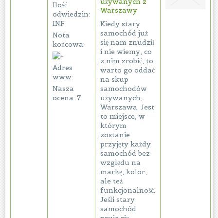
używanych z
Ilość
Warszawy
odwiedzin:
INF
Kiedy stary
samochód już
Nota
się nam znudził
końcowa:
i nie wiemy, co
z nim zrobić, to
Adres
warto go oddać
www:
na skup
Nasza
samochodów
ocena: 7
używanych,
Warszawa. Jest
to miejsce, w
którym
zostanie
przyjęty każdy
samochód bez
względu na
markę, kolor,
ale też
funkcjonalność.
Jeśli stary
samochód