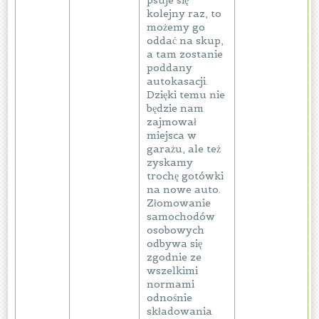
psuje się
kolejny raz, to
możemy go
oddać na skup,
a tam zostanie
poddany
autokasacji.
Dzięki temu nie
będzie nam
zajmował
miejsca w
garażu, ale też
zyskamy
trochę gotówki
na nowe auto.
Złomowanie
samochodów
osobowych
odbywa się
zgodnie ze
wszelkimi
normami
odnośnie
składowania