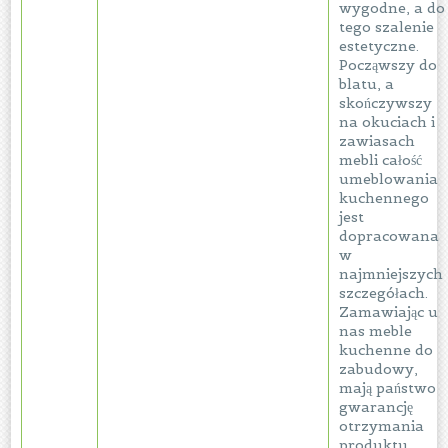
wygodne, a do
tego szalenie
estetyczne.
Począwszy do
blatu, a
skończywszy
na okuciach i
zawiasach
mebli całość
umeblowania
kuchennego
jest
dopracowana
w
najmniejszych
szczegółach.
Zamawiając u
nas meble
kuchenne do
zabudowy,
mają państwo
gwarancję
otrzymania
produktu