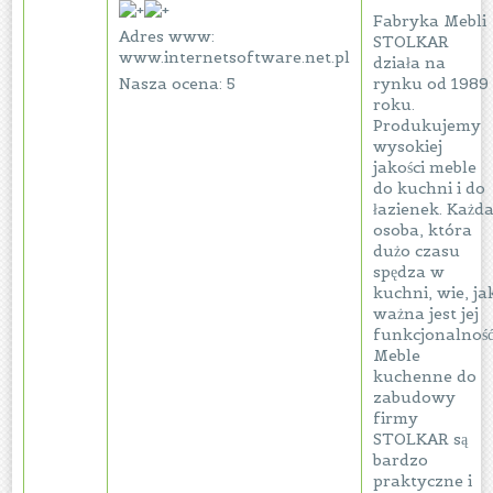
Fabryka Mebli
Adres www:
STOLKAR
www.internetsoftware.net.pl
działa na
Nasza ocena: 5
rynku od 1989
roku.
Produkujemy
wysokiej
jakości meble
do kuchni i do
łazienek. Każd
osoba, która
dużo czasu
spędza w
kuchni, wie, ja
ważna jest jej
funkcjonalność
Meble
kuchenne do
zabudowy
firmy
STOLKAR są
bardzo
praktyczne i