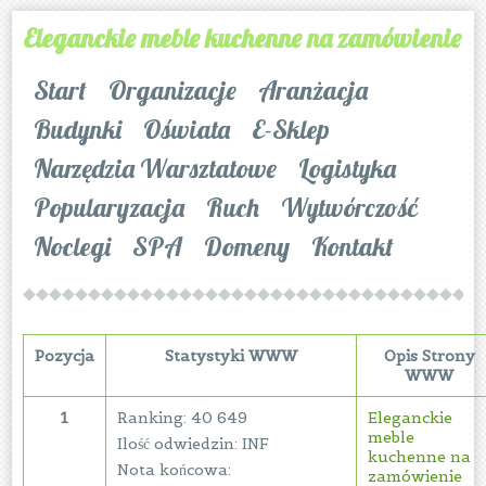
Eleganckie meble kuchenne na zamówienie
Start
Organizacje
Aranżacja
Budynki
Oświata
E-Sklep
Narzędzia Warsztatowe
Logistyka
Popularyzacja
Ruch
Wytwórczość
Noclegi
SPA
Domeny
Kontakt
Pozycja
Statystyki WWW
Opis Strony
WWW
1
Ranking: 40 649
Eleganckie
meble
Ilość odwiedzin: INF
kuchenne na
Nota końcowa:
zamówienie