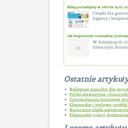
Sklep posiadajacy w ofercie m.in. c
Czepki dla gastr
higieny i bezpiec
Jak bezpiecznie rozmawiać podczas
W dzisiejszych c
dziennym. Rozmo
Ostatnie artykuł
Najlepsze zapachy dla mężc
Płytki elewacyjne: różnorod
Optymalizacja końcówek w
Eleganckie i stylowe torebk
Naturalne olejki pielęgnacy
Eleganckie rolety drewnian
Losowe artykuły