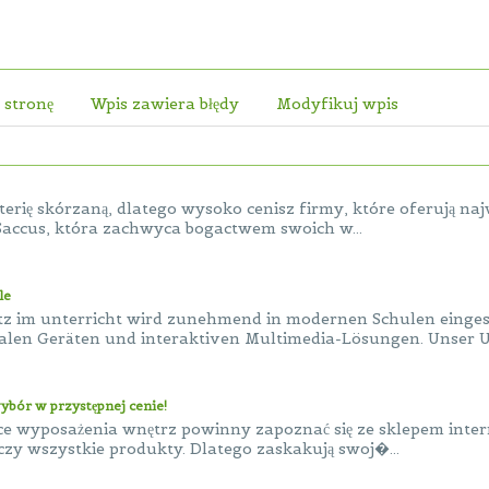
 stronę
Wpis zawiera błędy
Modyfikuj wpis
erię skórzaną, dlatego wysoko cenisz firmy, które oferują naj
accus, która zachwyca bogactwem swoich w...
le
z im unterricht wird zunehmend in modernen Schulen eingeset
alen Geräten und interaktiven Multimedia-Lösungen. Unser Un
ybór w przystępnej cenie!
ce wyposażenia wnętrz powinny zapoznać się ze sklepem inte
zy wszystkie produkty. Dlatego zaskakują swoj�...