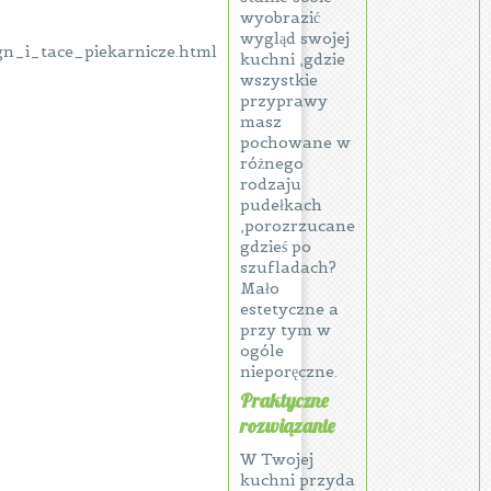
wyobrazić
wygląd swojej
gn_i_tace_piekarnicze.html
kuchni ,gdzie
wszystkie
przyprawy
masz
pochowane w
różnego
rodzaju
pudełkach
,porozrzucane
gdzieś po
szufladach?
Mało
estetyczne a
przy tym w
ogóle
nieporęczne.
Praktyczne
rozwiązanie
W Twojej
kuchni przyda