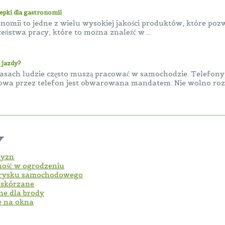
zepki dla gastronomii
onomii to jedne z wielu wysokiej jakości produktów, które poz
zeństwa pracy, które to można znaleźć w ...
 jazdy?
zasach ludzie często muszą pracować w samochodzie. Telefony
wa przez telefon jest obwarowana mandatem. Nie wolno roz.
y
zyzn
ność w ogrodzeniu
trysku samochodowego
i skórzane
jne dla brody
e na okna