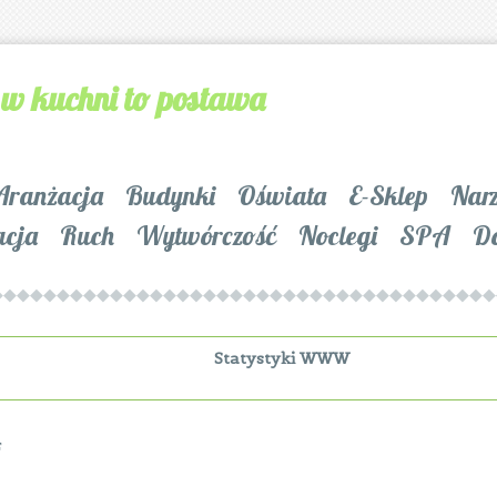
 w kuchni to postawa
Aranżacja
Budynki
Oświata
E-Sklep
Nar
acja
Ruch
Wytwórczość
Noclegi
SPA
D
Statystyki WWW
F