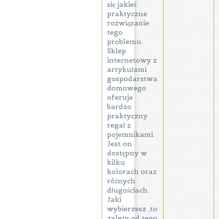
się jakieś
praktyczne
rozwiązanie
tego
problemu.
Sklep
internetowy z
artykułami
gospodarstwa
domowego
oferuje
bardzo
praktyczny
regał z
pojemnikami.
Jest on
dostępny w
kilku
kolorach oraz
różnych
długościach.
Jaki
wybierzesz ,to
zależy od tego