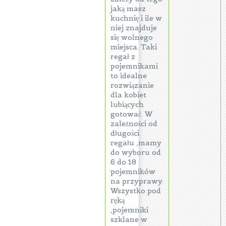
jaką masz
kuchnię i ile w
niej znajduje
się wolnego
miejsca. Taki
regał z
pojemnikami
to idealne
rozwiązanie
dla kobiet
lubiących
gotować. W
zależności od
długości
regału ,mamy
do wyboru od
6 do 18
pojemników
na przyprawy.
Wszystko pod
ręką
,pojemniki
szklane w